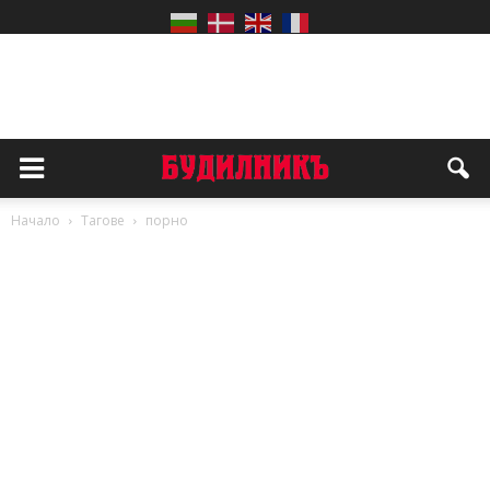
Начало
Тагове
порно