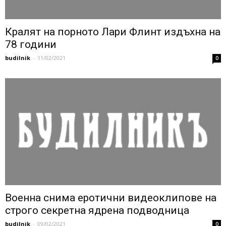
Кралят на порното Лари Флинт издъхна на
78 години
budilnik
-
11/02/2021
0
Военна снима еротични видеоклипове на
строго секретна ядрена подводница
budilnik
-
09/02/2021
0