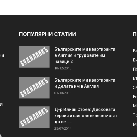
ПОПУЛЯРНИ СТАТИИ
П
Българските ми квартиранти
В
ни
в Англия и трудовите им
Б
,
навици 2
10/12/2013
П
Б
Българските ми квартиранти
и делата им в Англия
С
01/10/2013
Е
 И
М
Д-р Илиян Стоев: Дисковата
Т
херния и шиповете вече могат
да се…...
М
25/07/2014
,