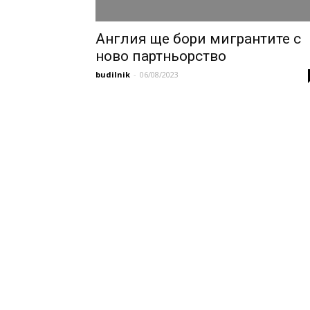
Англия ще бори мигрантите с
ново партньорство
budilnik
-
06/08/2023