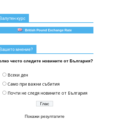
Валутен курс
British Pound Exchange Rate
Вашето мнение?
олко често следите новините от България?
Всеки ден
Само при важни събития
Почти не следя новините от България
Покажи резултатите