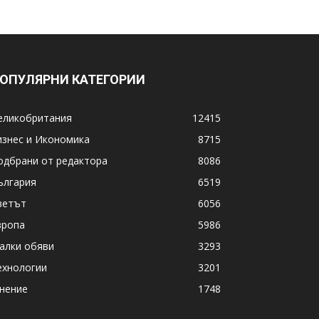
ОПУЛЯРНИ КАТЕГОРИИ
еликобритания
12415
изнес и Икономика
8715
одбрани от редактора
8086
ългария
6519
ветът
6056
вропа
5986
алки обяви
3293
ехнологии
3201
нение
1748