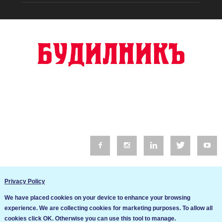
© 2016 Будилник. Всички права запазени.
Privacy Policy
Уебсайт изработка от Go Live UK
We have placed cookies on your device to enhance your browsing
Общи условия
experience. We are collecting cookies for marketing purposes. To allow all
Ние използваме бисквитки за да подобрим услугите си. Ако
cookies click OK. Otherwise you can use this tool to manage.
продължите да посещавате този сайт, ние приемаме, че се