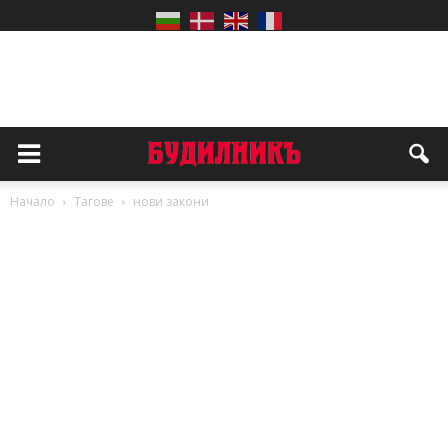
Начало
Тагове
нови закони