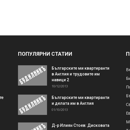
ПОПУЛЯРНИ СТАТИИ
П
Българските ми квартиранти
В
в Англия и трудовите им
Б
навици 2
10/12/2013
П
Б
те
Българските ми квартиранти
и делата им в Англия
С
01/10/2013
Е
М
Д-р Илиян Стоев: Дисковата