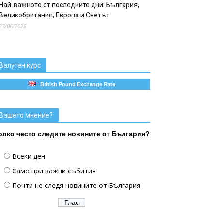
Най-важното от последните дни: България,
Великобритания, Европа и Светът
23/06/2026
Валутен курс
British Pound Exchange Rate
Вашето мнение?
олко често следите новините от България?
Всеки ден
Само при важни събития
Почти не следя новините от България