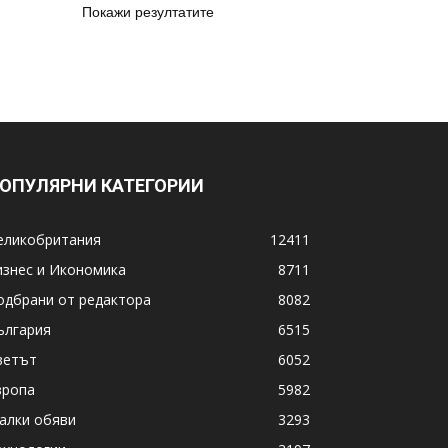
Покажи резултатите
ОПУЛЯРНИ КАТЕГОРИИ
еликобритания
12411
изнес и Икономика
8711
одбрани от редактора
8082
ългария
6515
ветът
6052
вропа
5982
алки обяви
3293