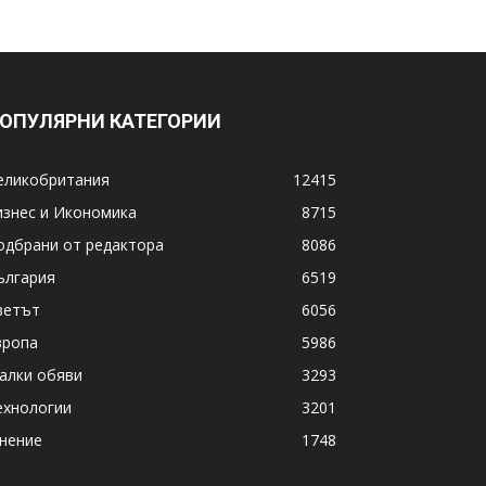
ОПУЛЯРНИ КАТЕГОРИИ
еликобритания
12415
изнес и Икономика
8715
одбрани от редактора
8086
ългария
6519
ветът
6056
вропа
5986
алки обяви
3293
ехнологии
3201
нение
1748