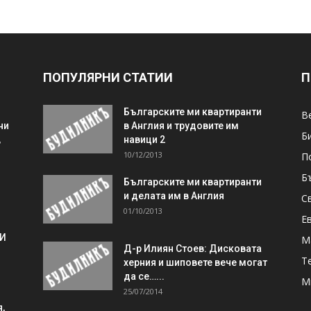
ПОПУЛЯРНИ СТАТИИ
П
Българските ми квартиранти
В
ни
в Англия и трудовите им
Б
,
навици 2
10/12/2013
П
Б
Българските ми квартиранти
и делата им в Англия
С
01/10/2013
Е
 И
М
Д-р Илиян Стоев: Дисковата
Т
херния и шиповете вече могат
да се…...
М
25/07/2014
,