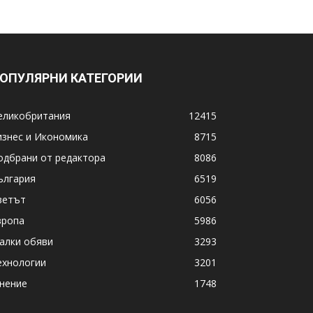
ОПУЛЯРНИ КАТЕГОРИИ
еликобритания
12415
изнес и Икономика
8715
одбрани от редактора
8086
ългария
6519
ветът
6056
вропа
5986
алки обяви
3293
ехнологии
3201
нение
1748