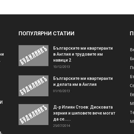
ПОПУЛЯРНИ СТАТИИ
П
Българските ми квартиранти
В
ни
в Англия и трудовите им
Б
,
навици 2
10/12/2013
П
Б
Българските ми квартиранти
и делата им в Англия
С
01/10/2013
Е
 И
М
Д-р Илиян Стоев: Дисковата
Т
херния и шиповете вече могат
да се…...
М
25/07/2014
,