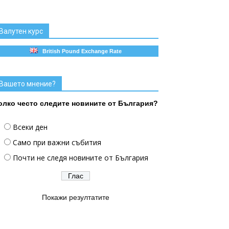
Валутен курс
British Pound Exchange Rate
Вашето мнение?
олко често следите новините от България?
Всеки ден
Само при важни събития
Почти не следя новините от България
Покажи резултатите