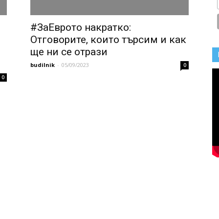
#ЗаЕврото накратко:
Отговорите, които търсим и как
ще ни се отрази
budilnik
-
05/09/2023
0
0