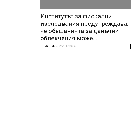
Институтът за фискални
изследвания предупреждава,
че обещанията за данъчни
облекчения може...
budilnik
-
25/01/2024