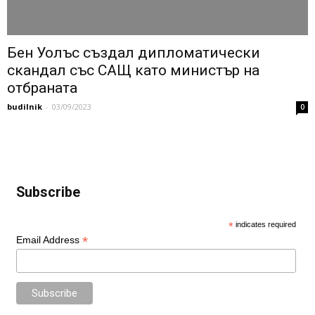
Бен Уолъс създал дипломатически
скандал със САЩ като министър на
отбраната
budilnik
-
03/09/2023
0
Subscribe
*
indicates required
*
Email Address