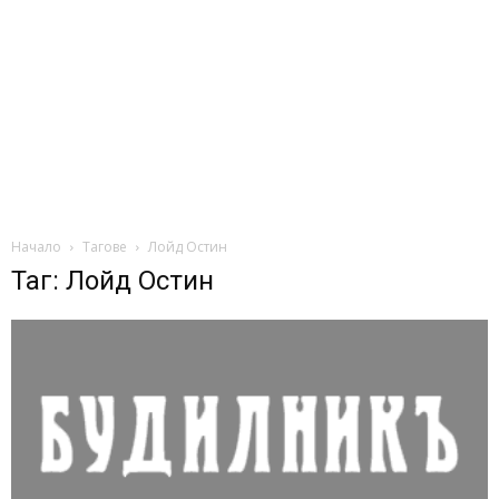
Начало
Тагове
Лойд Остин
Таг: Лойд Остин