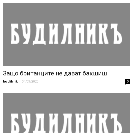
Защо британците не дават бакшиш
budilnik
-
04/09/2023
0