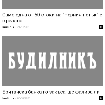
Само една от 50 стоки на “Черния петък” е
с реално...
budilnik
-
21/11/2023
0
Британска банка го закъса, ще фалира ли
budilnik
-
05/10/2023
0