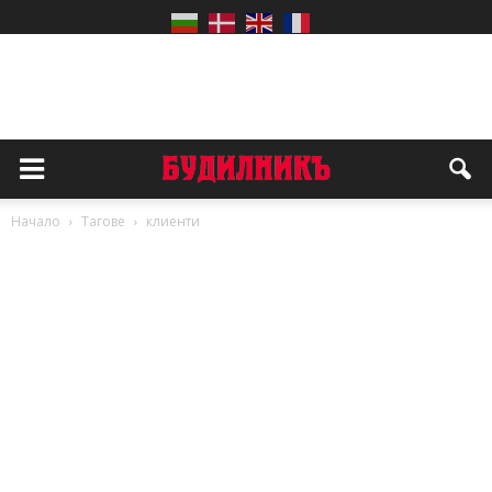
Начало
Тагове
клиенти