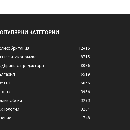
ОПУЛЯРНИ КАТЕГОРИИ
еликобритания
12415
изнес и Икономика
8715
одбрани от редактора
8086
ългария
6519
ветът
6056
вропа
5986
алки обяви
3293
ехнологии
3201
нение
1748