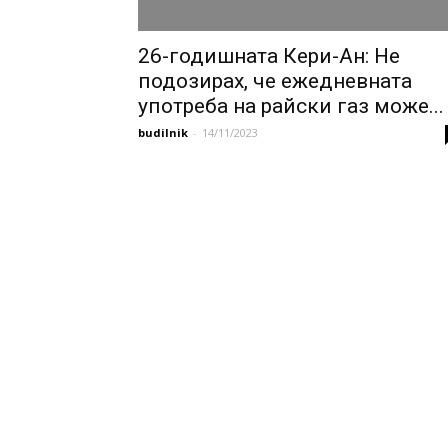
26-годишната Кери-Ан: Не
подозирах, че ежедневната
употреба на райски газ може...
budilnik
-
14/11/2023