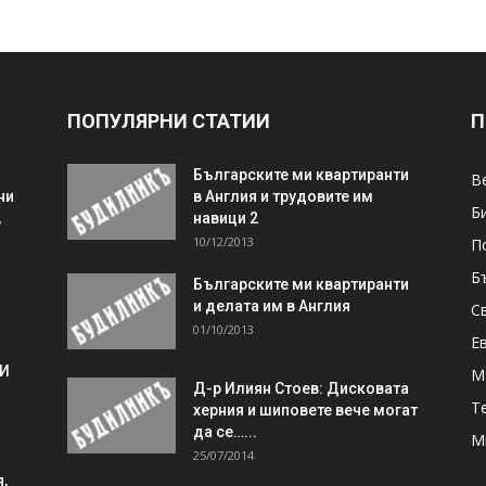
ПОПУЛЯРНИ СТАТИИ
П
Българските ми квартиранти
В
ни
в Англия и трудовите им
Б
,
навици 2
10/12/2013
П
Б
Българските ми квартиранти
и делата им в Англия
С
01/10/2013
Е
 И
М
Д-р Илиян Стоев: Дисковата
Т
херния и шиповете вече могат
да се…...
М
25/07/2014
,