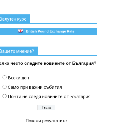
Валутен курс
British Pound Exchange Rate
Вашето мнение?
олко често следите новините от България?
Всеки ден
Само при важни събития
Почти не следя новините от България
Покажи резултатите