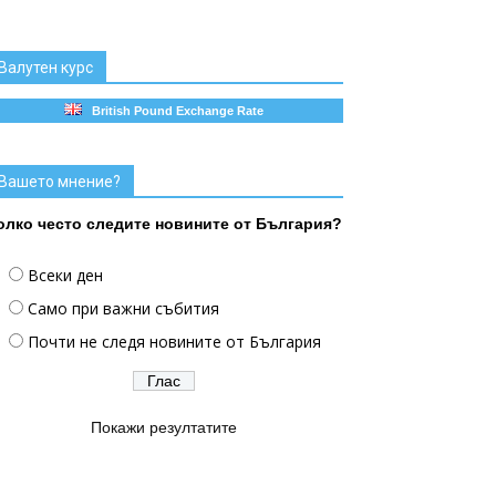
Валутен курс
British Pound Exchange Rate
Вашето мнение?
олко често следите новините от България?
Всеки ден
Само при важни събития
Почти не следя новините от България
Покажи резултатите