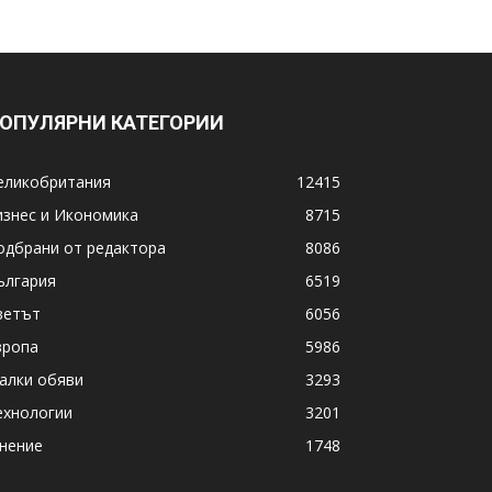
ОПУЛЯРНИ КАТЕГОРИИ
еликобритания
12415
изнес и Икономика
8715
одбрани от редактора
8086
ългария
6519
ветът
6056
вропа
5986
алки обяви
3293
ехнологии
3201
нение
1748