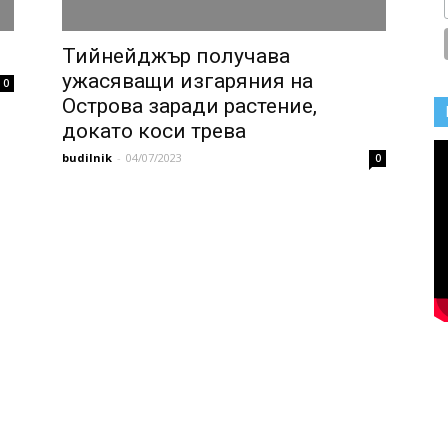
Тийнейджър получава
ужасяващи изгаряния на
0
Острова заради растение,
докато коси трева
budilnik
-
04/07/2023
0