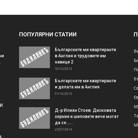
ПОПУЛЯРНИ СТАТИИ
П
Българските ми квартиранти
В
ни
в Англия и трудовите им
Б
,
навици 2
10/12/2013
П
Б
Българските ми квартиранти
и делата им в Англия
С
01/10/2013
Е
 И
М
Д-р Илиян Стоев: Дисковата
Т
херния и шиповете вече могат
да се…...
М
25/07/2014
,