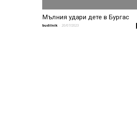
Мълния удари дете в Бургас
budilnik
-
20/07/2023