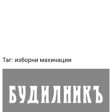
Таг: изборни махинации