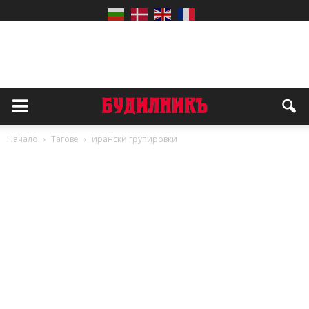
Начало
Тагове
ирански групировки