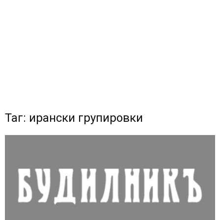
Таг: ирански групировки