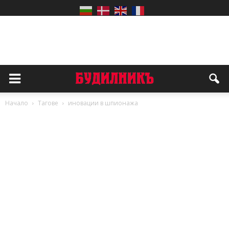
Начало
Тагове
иновации в шпионажа