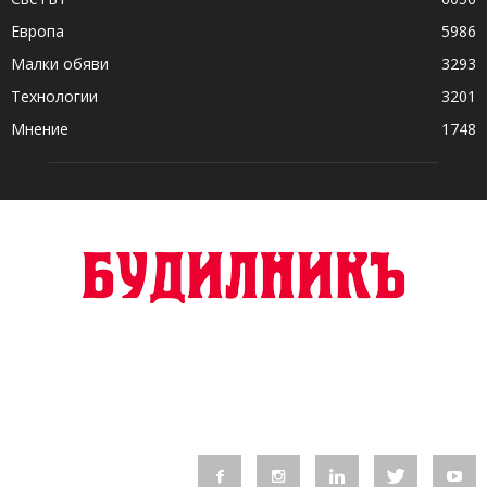
Европа
5986
Малки обяви
3293
Технологии
3201
Мнение
1748