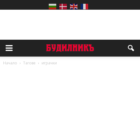
Начало
Тагове
играчки