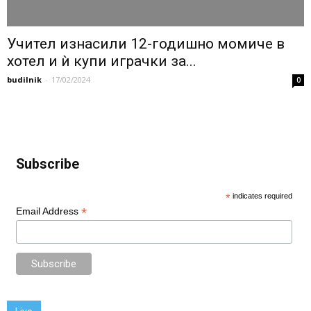
Учител изнасили 12-годишно момиче в
хотел и ѝ купи играчки за...
budilnik
-
17/02/2024
0
Subscribe
*
indicates required
*
Email Address