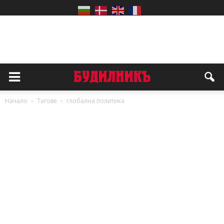
Начало
Тагове
глобална политика