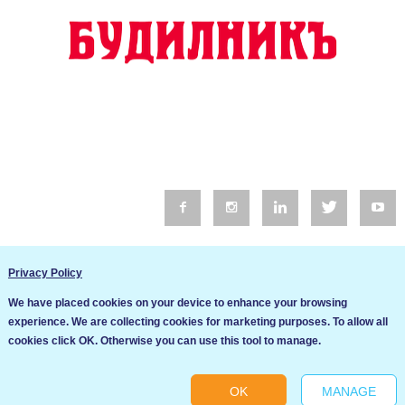
© 2016 Будилник. Всички права запазени.
Privacy Policy
Уебсайт изработка от Go Live UK
We have placed cookies on your device to enhance your browsing
Общи условия
experience. We are collecting cookies for marketing purposes. To allow all
Ние използваме бисквитки за да подобрим услугите си. Ако
cookies click OK. Otherwise you can use this tool to manage.
продължите да посещавате този сайт, ние приемаме, че се
Политика за сигурност и поверителност
съгласявате с използването им.
OK
MANAGE
Ok
Cookie settings