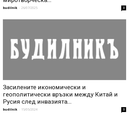
budilnik
-
26/07/2025
0
Засилените икономически и
геополитически връзки между Китай и
Русия след инвазията...
budilnik
-
15/05/2024
0