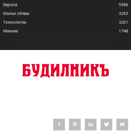
Европа
5986
Малки обяви
3293
Технологии
3201
Мнение
1748