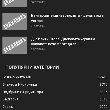
10/12/2013
Българските ми квартиранти и делата им в
Англия
01/10/2013
Д-р Илиян Стоев: Дисковата херния и
шиповете вече могат да се…...
25/07/2014
ПОПУЛЯРНИ КАТЕГОРИИ
Великобритания
12415
Бизнес и Икономика
8715
Подбрани от редактора
8086
България
6519
Светът
6056