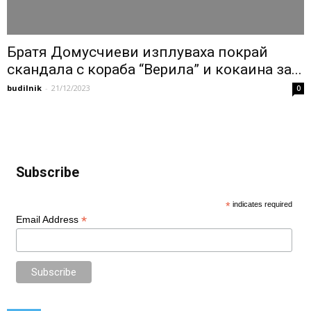
Братя Домусчиеви изплуваха покрай
скандала с кораба “Верила” и кокаина за...
budilnik
-
21/12/2023
0
Subscribe
*
indicates required
*
Email Address