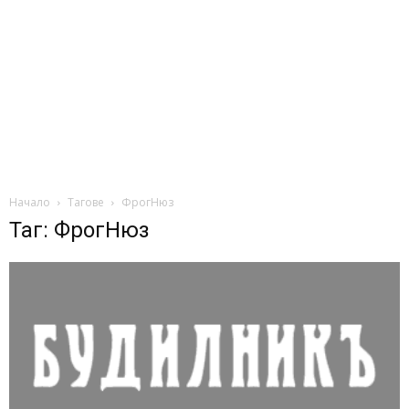
Начало
Тагове
ФрогНюз
Таг: ФрогНюз