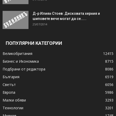
Д-р Илиян Стоев: Дисковата херния и
шиповете вече могат да се…...
25/07/2014
ПОПУЛЯРНИ КАТЕГОРИИ
Великобритания
12415
Бизнес и Икономика
8715
Подбрани от редактора
8086
България
6519
Светът
6056
Европа
5986
Малки обяви
3293
Технологии
3201
Мнение
1748