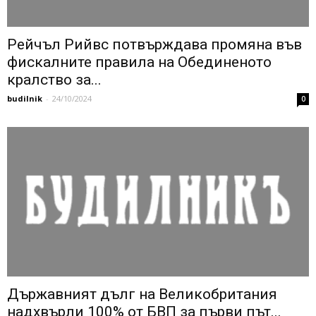
Рейчъл Рийвс потвърждава промяна във
фискалните правила на Обединеното
кралство за...
budilnik
-
24/10/2024
0
Държавният дълг на Великобритания
надхвърли 100% от БВП за първи път...