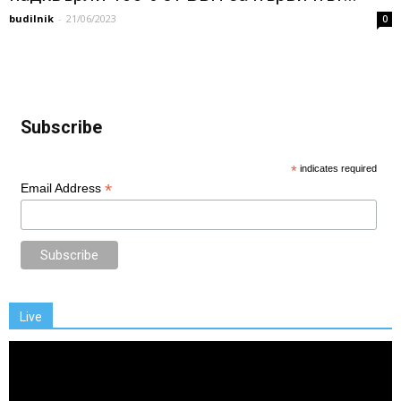
budilnik
-
21/06/2023
0
Subscribe
*
indicates required
*
Email Address
Live