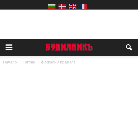
Начало
Тагове
фискални правила.