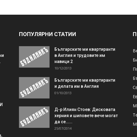
ПОПУЛЯРНИ СТАТИИ
П
Българските ми квартиранти
В
ни
в Англия и трудовите им
Б
,
навици 2
10/12/2013
П
Б
Българските ми квартиранти
и делата им в Англия
С
01/10/2013
Е
 И
М
Д-р Илиян Стоев: Дисковата
Т
херния и шиповете вече могат
да се…...
М
25/07/2014
,