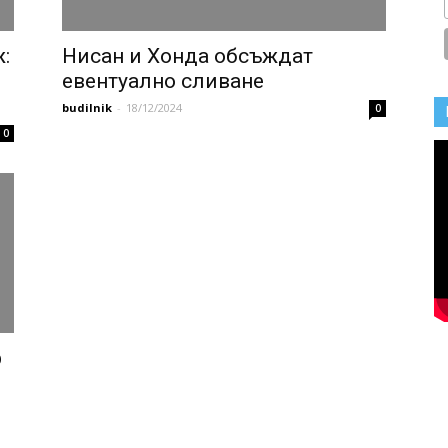
:
Нисан и Хонда обсъждат
евентуално сливане
budilnik
-
18/12/2024
0
0
р