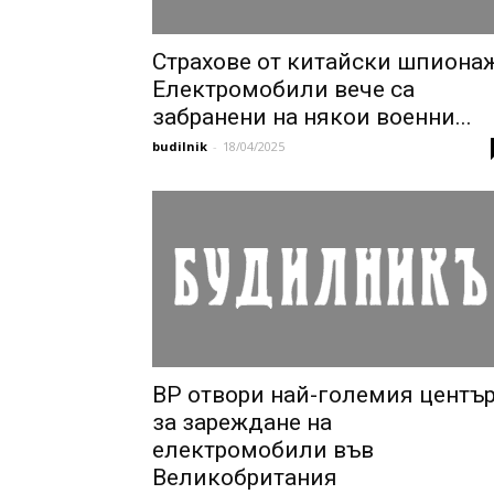
Страхове от китайски шпионаж
Електромобили вече са
забранени на някои военни...
budilnik
-
18/04/2025
BP отвори най-големия центъ
за зареждане на
електромобили във
Великобритания