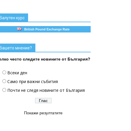
Валутен курс
British Pound Exchange Rate
Вашето мнение?
олко често следите новините от България?
Всеки ден
Само при важни събития
Почти не следя новините от България
Покажи резултатите