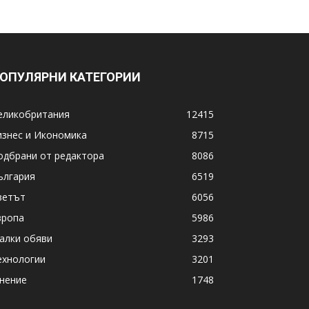
ОПУЛЯРНИ КАТЕГОРИИ
еликобритания
12415
изнес и Икономика
8715
одбрани от редактора
8086
ългария
6519
ветът
6056
вропа
5986
алки обяви
3293
ехнологии
3201
нение
1748