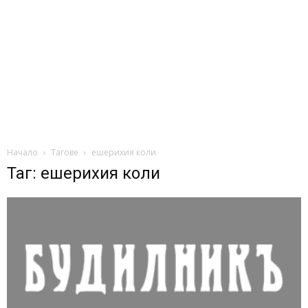
Начало
Тагове
ешерихия коли
Таг: ешерихия коли