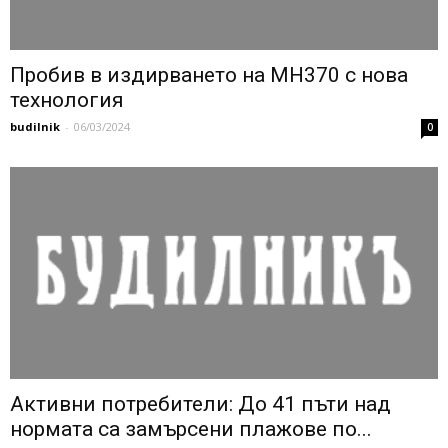
Пробив в издирването на MH370 с нова
технология
budilnik
-
06/03/2024
0
Активни потребители: До 41 пъти над
нормата са замърсени плажове по...