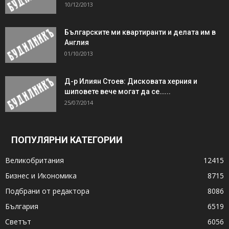
10/12/2013
Българските ми квартиранти и делата им в
Англия
01/10/2013
Д-р Илиян Стоев: Дисковата херния и
шиповете вече могат да се…...
25/07/2014
ПОПУЛЯРНИ КАТЕГОРИИ
Великобритания
12415
Бизнес и Икономика
8715
Подбрани от редактора
8086
България
6519
Светът
6056