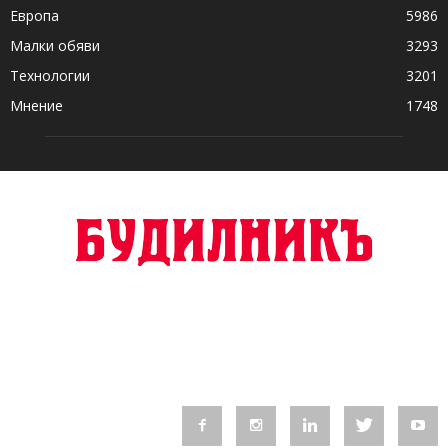
Европа
5986
Малки обяви
3293
Технологии
3201
Мнение
1748