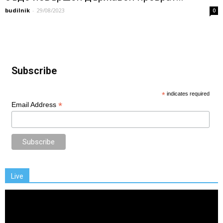
budilnik
-
29/08/2023
0
Subscribe
*
indicates required
*
Email Address
Live