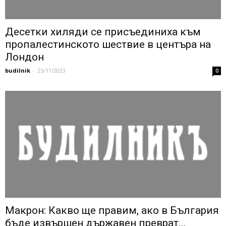
Десетки хиляди се присъединиха към
пропалестинското шествие в центъра на
Лондон
budilnik
-
25/11/2023
0
Макрон: Какво ще правим, ако в България
бъде извършен държавен преврат...