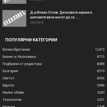
Д-р Илиян Стоев: Дисковата херния и
шиповете вече могат да се…...
25/07/2014
ПОПУЛЯРНИ КАТЕГОРИИ
Великобритания
12415
Бизнес и Икономика
8715
Подбрани от редактора
8086
България
6519
Светът
6056
Европа
5986
Малки обяви
3293
Технологии
3201
Мнение
1748