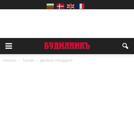
Начало
Тагове
двойни стандарти