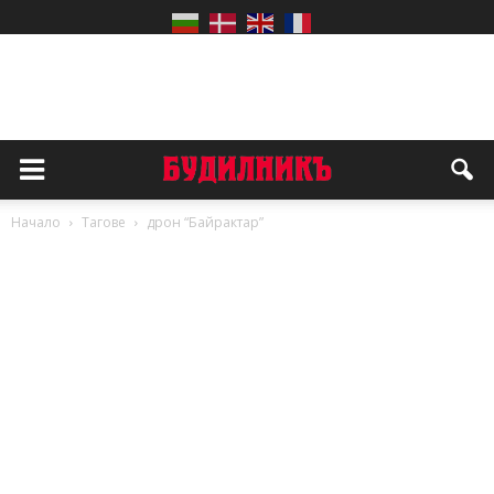
Начало
Тагове
дрон “Байрактар”