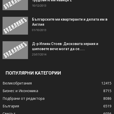
10/12/2013
Българските ми квартиранти и делата им в
Англия
01/10/2013
Д-р Илиян Стоев: Дисковата херния и
шиповете вече могат да се…...
25/07/2014
ПОПУЛЯРНИ КАТЕГОРИИ
Великобритания
12415
Бизнес и Икономика
8715
Подбрани от редактора
8086
България
6519
Светът
6056