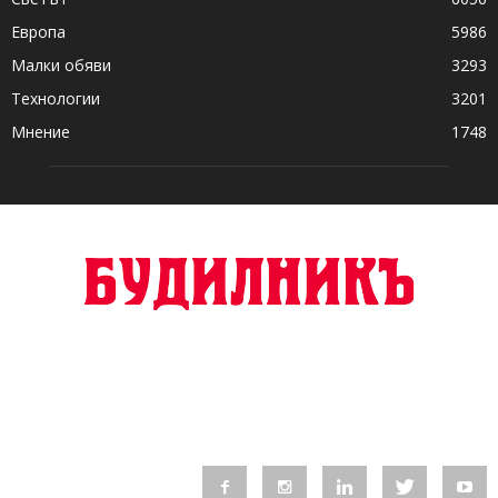
Европа
5986
Малки обяви
3293
Технологии
3201
Мнение
1748