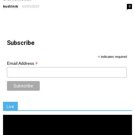
budilnik
-
03/05/2023
0
Subscribe
*
indicates required
*
Email Address
Live