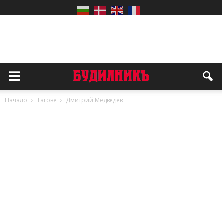
Начало
Тагове
Дмитрий Медведев