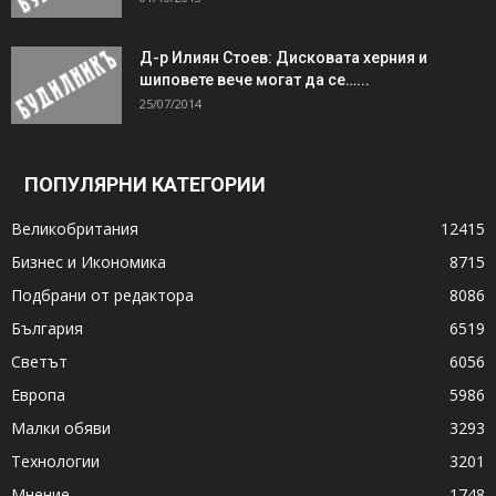
Д-р Илиян Стоев: Дисковата херния и
шиповете вече могат да се…...
25/07/2014
ПОПУЛЯРНИ КАТЕГОРИИ
Великобритания
12415
Бизнес и Икономика
8715
Подбрани от редактора
8086
България
6519
Светът
6056
Европа
5986
Малки обяви
3293
Технологии
3201
Мнение
1748