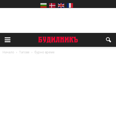
Начало
Тагове
бурно време