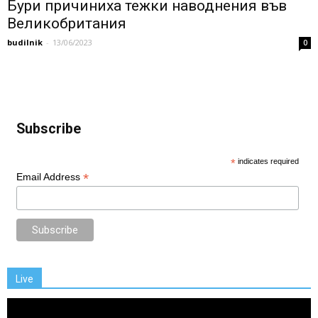
Бури причиниха тежки наводнения във
Великобритания
budilnik
-
13/06/2023
0
Subscribe
*
indicates required
*
Email Address
Live