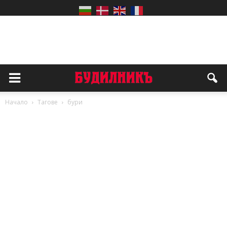
Начало
Тагове
бури