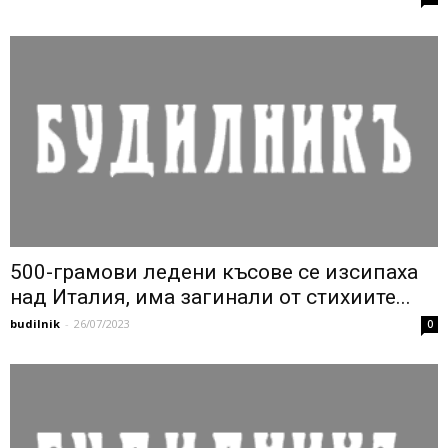
500-грамови ледени късове се изсипаха
над Италия, има загинали от стихиите...
budilnik
-
26/07/2023
0