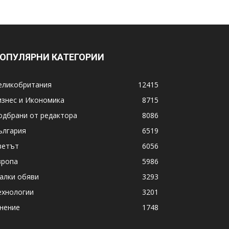
ОПУЛЯРНИ КАТЕГОРИИ
еликобритания
12415
изнес и Икономика
8715
одбрани от редактора
8086
ългария
6519
ветът
6056
вропа
5986
алки обяви
3293
ехнологии
3201
нение
1748