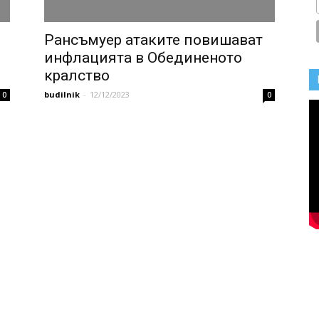
Рансъмуер атаките повишават
инфлацията в Обединеното
кралство
budilnik
-
12/12/2023
0
0