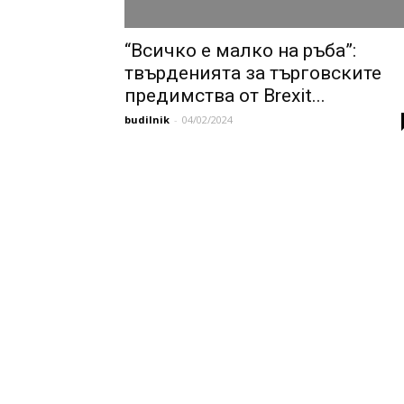
“Всичко е малко на ръба”:
твърденията за търговските
предимства от Brexit...
budilnik
-
04/02/2024