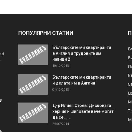
ПОПУЛЯРНИ СТАТИИ
П
Българските ми квартиранти
В
ни
в Англия и трудовите им
Б
,
навици 2
10/12/2013
П
Б
Българските ми квартиранти
и делата им в Англия
С
01/10/2013
Е
 И
М
Д-р Илиян Стоев: Дисковата
Т
херния и шиповете вече могат
да се…...
М
25/07/2014
,