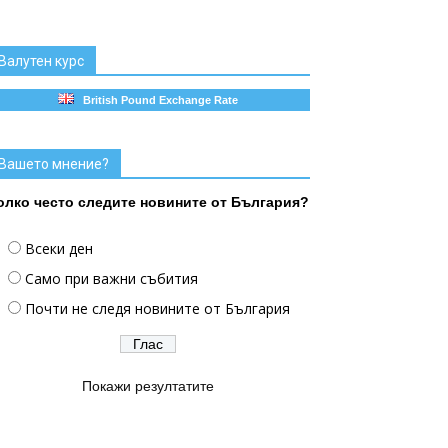
Валутен курс
British Pound Exchange Rate
Вашето мнение?
олко често следите новините от България?
Всеки ден
Само при важни събития
Почти не следя новините от България
Покажи резултатите