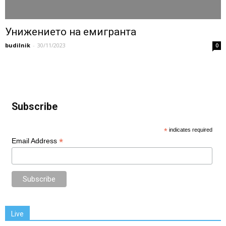
Унижението на емигранта
budilnik
-
30/11/2023
0
Subscribe
*
indicates required
*
Email Address
Live