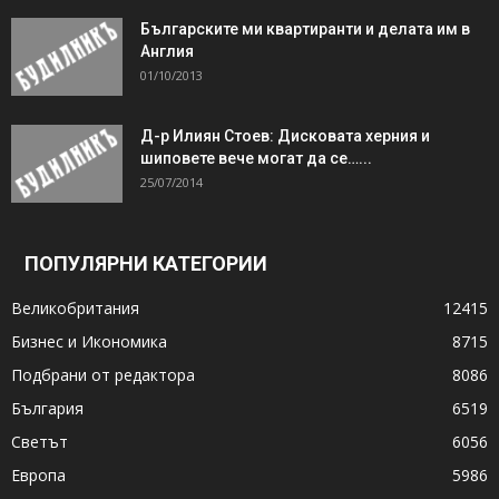
Българските ми квартиранти и делата им в
Англия
01/10/2013
Д-р Илиян Стоев: Дисковата херния и
шиповете вече могат да се…...
25/07/2014
ПОПУЛЯРНИ КАТЕГОРИИ
Великобритания
12415
Бизнес и Икономика
8715
Подбрани от редактора
8086
България
6519
Светът
6056
Европа
5986