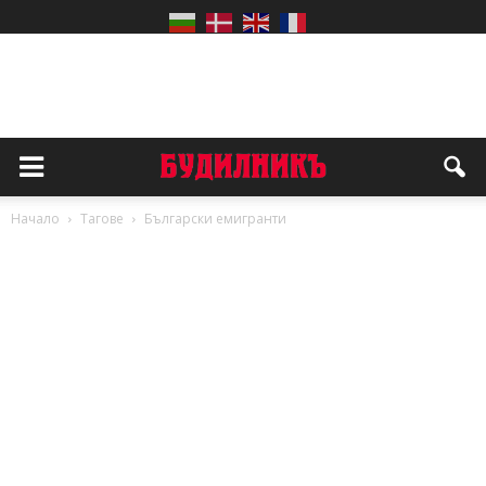
Начало
Тагове
Български емигранти