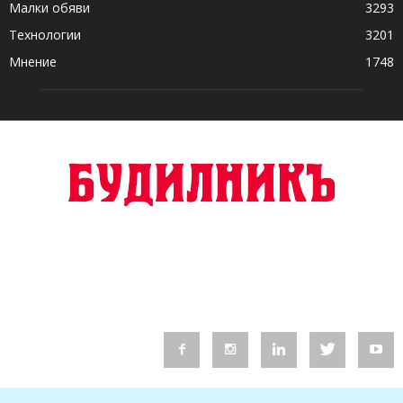
Малки обяви
3293
Технологии
3201
Мнение
1748