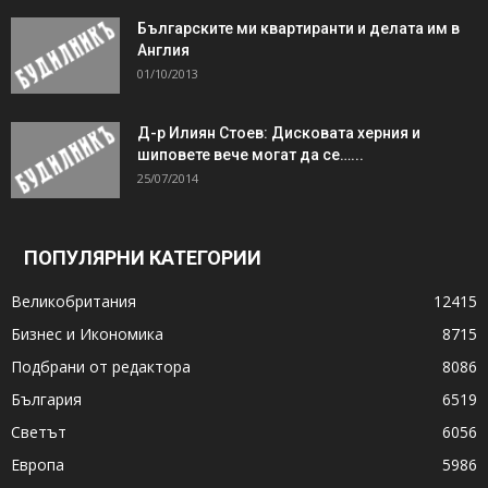
Българските ми квартиранти и делата им в
Англия
01/10/2013
Д-р Илиян Стоев: Дисковата херния и
шиповете вече могат да се…...
25/07/2014
ПОПУЛЯРНИ КАТЕГОРИИ
Великобритания
12415
Бизнес и Икономика
8715
Подбрани от редактора
8086
България
6519
Светът
6056
Европа
5986