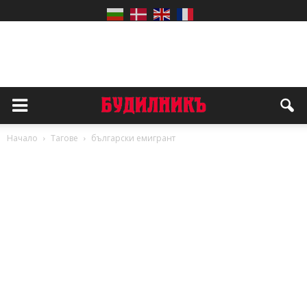
Начало
Тагове
български емигрант