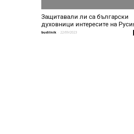
Защитавали ли са български
духовници интересите на Руси
budilnik
-
22/09/2023