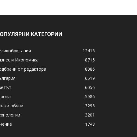
ОПУЛЯРНИ КАТЕГОРИИ
еликобритания
12415
изнес и Икономика
8715
одбрани от редактора
8086
ългария
6519
ветът
6056
вропа
5986
алки обяви
3293
ехнологии
3201
нение
1748