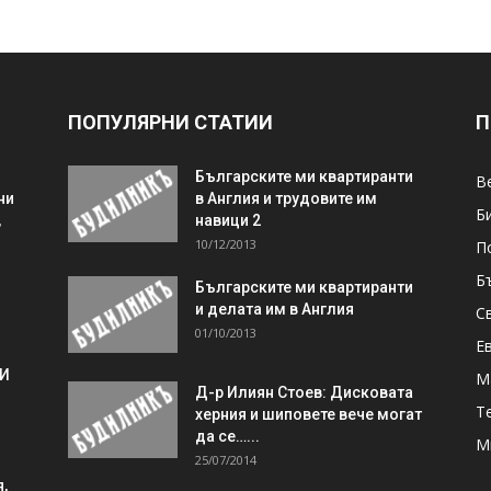
ПОПУЛЯРНИ СТАТИИ
П
Българските ми квартиранти
В
ни
в Англия и трудовите им
Б
,
навици 2
10/12/2013
П
Б
Българските ми квартиранти
и делата им в Англия
С
01/10/2013
Е
 И
М
Д-р Илиян Стоев: Дисковата
Т
херния и шиповете вече могат
да се…...
М
25/07/2014
,