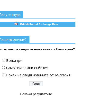
Валутен курс
British Pound Exchange Rate
Вашето мнение?
олко често следите новините от България?
Всеки ден
Само при важни събития
Почти не следя новините от България
Покажи резултатите