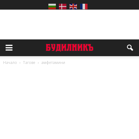
Начало
Тагове
амфетамини