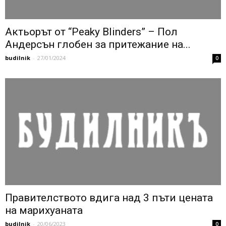
Актьорът от “Peaky Blinders” – Пол
Андерсън глобен за притежание на...
budilnik
-
27/01/2024
0
Правителството вдига над 3 пъти цената
на марихуаната
budilnik
-
20/06/2023
0