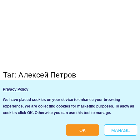
Таг: Алексей Петров
Privacy Policy
We have placed cookies on your device to enhance your browsing
experience. We are collecting cookies for marketing purposes. To allow all
Ние използваме бисквитки за да подобрим услугите си. Ако
cookies click OK. Otherwise you can use this tool to manage.
продължите да посещавате този сайт, ние приемаме, че се
съгласявате с използването им.
OK
MANAGE
Ok