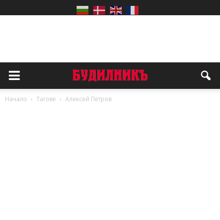
Начало
Тагове
Алексей Петров