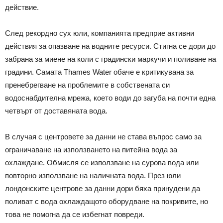
действие.
След рекордно сух юли, компанията предприе активни
действия за опазване на водните ресурси. Стигна се дори до
забрана за миене на коли с градински маркучи и поливане на
градини. Самата Thames Water обаче е критикувана за
пренебрегване на проблемите в собствената си
водоснабдителна мрежа, което води до загуба на почти една
четвърт от доставяната вода.
В случая с центровете за данни не става въпрос само за
ограничаване на използването на питейна вода за
охлаждане. Обмисля се използване на сурова вода или
повторно използване на наличната вода. През юли
лондонските центрове за данни дори бяха принудени да
поливат с вода охлаждащото оборудване на покривите, но
това не помогна да се избегнат повреди.