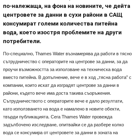
по-належаща, на фона на новините, че дейта
центровете за данни в сухи райони в САЩ
консумират големи количества питейна
вода, което изостря проблемите на други
потребители.
По-специално, Thames Water възнамерява да работи в тясно
сътрудничество с операторите на центрове за данни, за да
проучи възможността за използване на техническа вода
вместо питейна. В допълнение, вече е в ход „тясна работа” с
компании, които искат да изградят центрове за данни в
райони, където вече има доста такива съоръжения.
Сътрудничеството с операторите вече е дало резултати,
като използването на вода е намалено в новите обекти,
твърди публикацията. Сега Thames Water провежда
задълбочено изследване, опитвайки се да разбере колко
вода се консумира от центровете за данни в зоната на