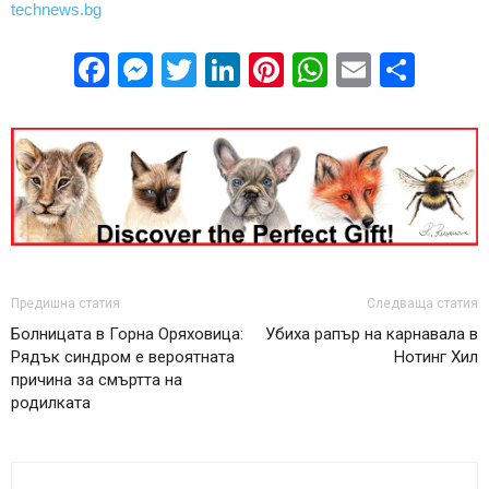
technews.bg
Facebook
Messenger
Twitter
LinkedIn
Pinterest
WhatsApp
Email
Sha
Предишна статия
Следваща статия
Болницата в Горна Оряховица:
Убиха рапър на карнавала в
Рядък синдром е вероятната
Нотинг Хил
причина за смъртта на
родилката