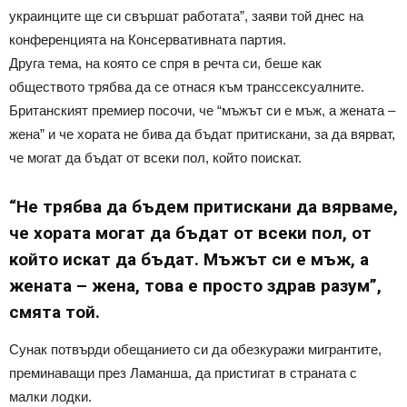
украинците ще си свършат работата”, заяви той днес на
конференцията на Консервативната партия.
Друга тема, на която се спря в речта си, беше как
обществото трябва да се отнася към транссексуалните.
Британският премиер посочи, че “мъжът си е мъж, а жената –
жена” и че хората не бива да бъдат притискани, за да вярват,
че могат да бъдат от всеки пол, който поискат.
“Не трябва да бъдем притискани да вярваме,
че хората могат да бъдат от всеки пол, от
който искат да бъдат. Мъжът си е мъж, а
жената – жена, това е просто здрав разум”,
смята той.
Сунак потвърди обещанието си да обезкуражи мигрантите,
преминаващи през Ламанша, да пристигат в страната с
малки лодки.