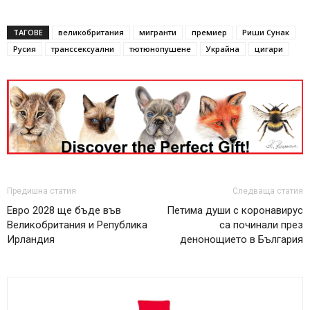
ТАГОВЕ
великобритания
мигранти
премиер
Риши Сунак
Русия
транссексуални
тютюнопушене
Украйна
цигари
Предишна статия
Следваща статия
Евро 2028 ще бъде във
Петима души с коронавирус
Великобритания и Република
са починали през
Ирландия
денонощието в България