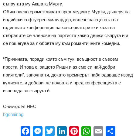
съпругата му Акшата Мурти.
Обикновено срамежливата пред медиите Мурти, дъщеря на
индийски софтуерен милиардер, излезе на сцената на
годишната конференция на консерваторите и каза на
събралите се членове на партията какво движи съпруга ѝ и
се пошегува за любовта му към романтичните комедии.
“Причината, поради която съм тук, всъщност е съвсем
проста. И това е, защото Риши и аз сме си най-добри
приятели”, започна тя, докато премиерът наблюдаваше иззад
кулисите, и добави, че появата ѝ пред конференцията е
изненада за съпруга ѝ.
Снимка: БГНЕС
bgonair.bg
Facebook
Messenger
Twitter
LinkedIn
Pinterest
WhatsApp
Email
Sha