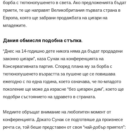
борба с тютюнопушенето в света. Ако предложенията бъдат
приети, те ще направят Великобритания първата страна в
Европа, която ще забрани продажбата на цигари на
младежите.
Дания обмисля подобна стъпка.
“Днес на 14-годишно дете никога няма да бъдат продадени
законно цигари”, каза Сунак на конференцията на
Консервативната партия. Според плана му за борба с
тютюнопушенето възрастта за пушене ще се повишава
ежегодно с по една година, което означава, че по-младото
поколение ще може да израсне “без цигарен дим”, което ще
подобри състоянието на здравето в страната.
Медиите обръщат внимание на любопитен момент от
конференцията. Докато Сунак се подготвяше да произнесе
речта си, той беше представен от своя “най-добър приятел”: