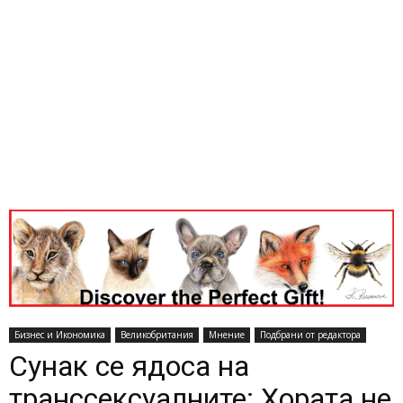
Бизнес и Икономика
Великобритания
Мнение
Подбрани от редактора
Сунак се ядоса на
транссексуалните: Хората не