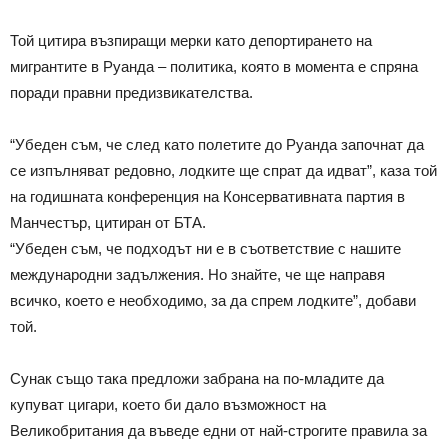
Той цитира възпиращи мерки като депортирането на
мигрантите в Руанда – политика, която в момента е спряна
поради правни предизвикателства.
“Убеден съм, че след като полетите до Руанда започнат да
се изпълняват редовно, лодките ще спрат да идват”, каза той
на годишната конференция на Консервативната партия в
Манчестър, цитиран от БТА.
“Убеден съм, че подходът ни е в съответствие с нашите
международни задължения. Но знайте, че ще направя
всичко, което е необходимо, за да спрем лодките”, добави
той.
Сунак също така предложи забрана на по-младите да
купуват цигари, което би дало възможност на
Великобритания да въведе едни от най-строгите правила за