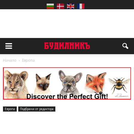
Начало
Европа
Европа
Подбрани от редактора