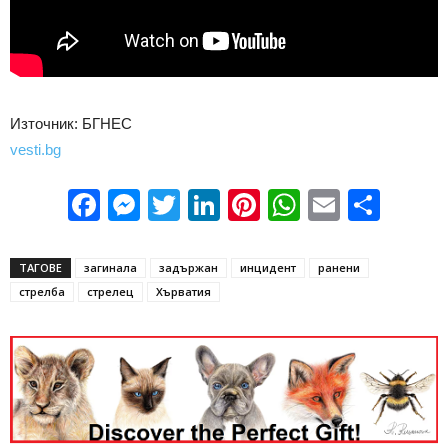
Източник: БГНЕС
vesti.bg
Facebook
Messenger
Twitter
LinkedIn
Pinterest
WhatsApp
Email
Sha
ТАГОВЕ
загинала
задържан
инцидент
ранени
стрелба
стрелец
Хърватия