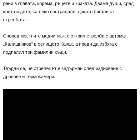
рани в главата, корема, ръцете и краката. Двама души, сред
които и дете, са леко пострадали, докато бягали от
стрелбата.
Според местните медии мъж е открил стрелба с автомат
„Калашников“ в селището Канак, а преди да избяга е
подпалил три фамилни къщи.
Твърди се, че стрелецът е задържан след издирване с
дронове и термокамери.