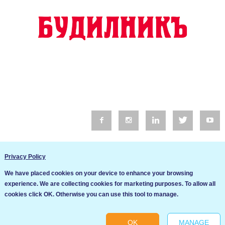
© 2016 Будилник. Всички права запазени.
Privacy Policy
Уебсайт изработка от Go Live UK
We have placed cookies on your device to enhance your browsing
Общи условия
experience. We are collecting cookies for marketing purposes. To allow all
Ние използваме бисквитки за да подобрим услугите си. Ако
cookies click OK. Otherwise you can use this tool to manage.
продължите да посещавате този сайт, ние приемаме, че се
Политика за сигурност и поверителност
съгласявате с използването им.
OK
MANAGE
Ok