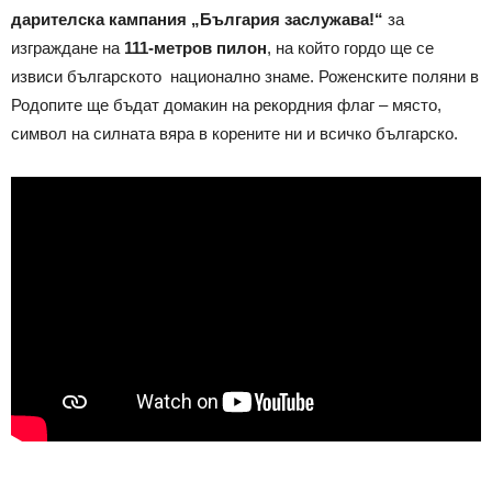
дарителска
кампания „България заслужава!“
за
изграждане на
111-метров пилон
, на който гордо ще се
извиси българското национално знаме. Роженските поляни в
Родопите ще бъдат домакин на рекордния флаг – място,
символ на силната вяра в корените ни и всичко българско.