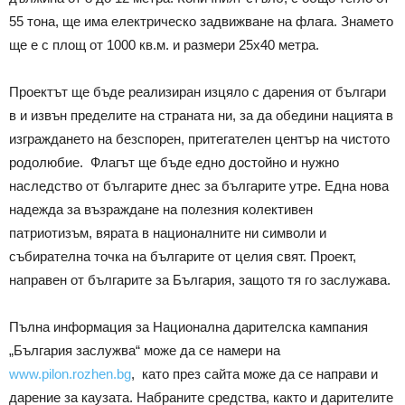
55 тона, ще има електрическо задвижване на флага. Знамето
ще е с площ от 1000 кв.м. и размери 25х40 метра.
Проектът ще бъде реализиран изцяло с дарения от българи
в и извън пределите на страната ни, за да обедини нацията в
изграждането на безспорен, притегателен център на чистото
родолюбие. Флагът ще бъде едно достойно и нужно
наследство от българите днес за българите утре. Една нова
надежда за възраждане на полезния колективен
патриотизъм, вярата в националните ни символи и
събирателна точка на българите от целия свят. Проект,
направен от българите за България, защото тя го заслужава.
Пълна информация за Национална дарителска кампания
„България заслужва“ може да се намери на
www.pilon.rozhen.bg
, като през сайта може да се направи и
дарение за каузата. Набраните средства, както и дарителите