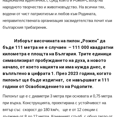
национална идентичност, сред които и Рожен-Събор на
народното творчество и животновъдство. На всички тях,
водени от чист патриотизъм и любов към Родината,
неправителствената организация засвидетелства почит към
българския трибагреник.
Изборът височината на пилон „Рожен“ да
бъде 111 метра не е случаен – 111 000 квадратни
километра е площта на България. Трите единици
символизират пробуждането на духа, а новото
начало, от което нацията ни има нужда днес, е
въплътено в цифрата 1. През 2023 година, когато
пилонът ще бъде издигнат, се навършват и 111
години от Освобождението на Родопите.
Пилонът ще е с диаметри 3 метра при основата и 0,75 метра
при върха. Конструкцията, проектирана с устойчивост на
вятър със cкорост до 180 kм/ч, ще е от 12 секции с
дължина от 8 до 12 метра. Коничният стълб, с общо тегло от