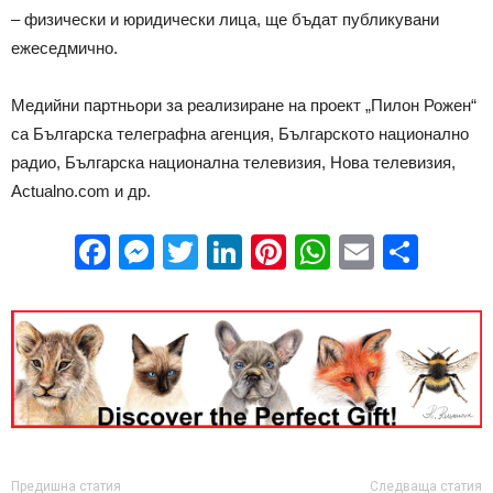
– физически и юридически лица, ще бъдат публикувани
ежеседмично.
Медийни партньори за реализиране на проект „Пилон Рожен“
са Българска телеграфна агенция, Българското национално
радио, Българска национална телевизия, Нова телевизия,
Actualno.com и др.
Facebook
Messenger
Twitter
LinkedIn
Pinterest
WhatsApp
Email
Sha
Предишна статия
Следваща статия