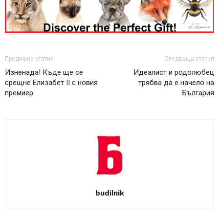
Предишна статия
Следваща статия
Изненада! Къде ще се
Идеалист и родолюбец
срещне Елизабет II с новия
трябва да е начело на
премиер
България
budilnik