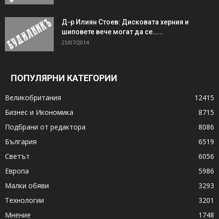
Д-р Илиян Стоев: Дисковата херния и
шиповете вече могат да се…...
25/07/2014
ПОПУЛЯРНИ КАТЕГОРИИ
Великобритания
12415
Бизнес и Икономика
8715
Подбрани от редактора
8086
България
6519
Светът
6056
Европа
5986
Малки обяви
3293
Технологии
3201
Мнение
1748