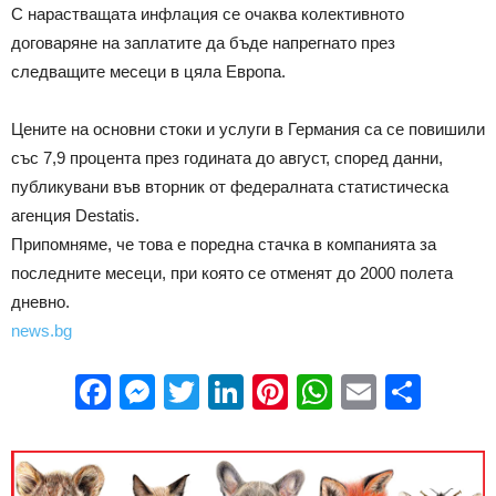
С нарастващата инфлация се очаква колективното
договаряне на заплатите да бъде напрегнато през
следващите месеци в цяла Европа.
Цените на основни стоки и услуги в Германия са се повишили
със 7,9 процента през годината до август, според данни,
публикувани във вторник от федералната статистическа
агенция Destatis.
Припомняме, че това е поредна стачка в компанията за
последните месеци, при която се отменят до 2000 полета
дневно.
news.bg
Facebook
Messenger
Twitter
LinkedIn
Pinterest
WhatsApp
Email
Sha