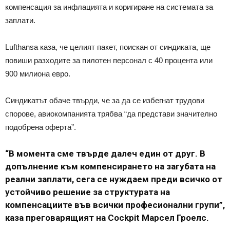
компенсация за инфлацията и коригиране на системата за
заплати.
Lufthansa каза, че целият пакет, поискан от синдиката, ще
повиши разходите за пилотен персонал с 40 процента или
900 милиона евро.
Синдикатът обаче твърди, че за да се избегнат трудови
спорове, авиокомпанията трябва “да представи значително
подобрена оферта”.
“В момента сме твърде далеч един от друг. В
допълнение към компенсирането на загубата на
реални заплати, сега се нуждаем преди всичко от
устойчиво решение за структурата на
компенсациите във всички професионални групи”,
каза преговарящият на Cockpit Марсел Гроелс.