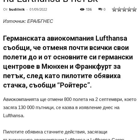
От
budilnik
-
01/09/2022
136
0
Източник: EPA/БГНЕС
Германската авиокомпания Lufthansa
съобщи, че отменя почти всички свои
полети до и от основните си германски
центрове в Мюнхен и Франкфурт за
петък, след като пилотите обявиха
стачка, съобщи “Ройтерс”.
Авиокомпанията ще отмени 800 полета на 2 септември, което
засяга 130 000 пътници, се казва в изявление днес на
Lufthansa.
Пилотите обявиха стачните действия, засягащи
пътническите авиокомпании Lufthansa и Lufthansa Cargo,