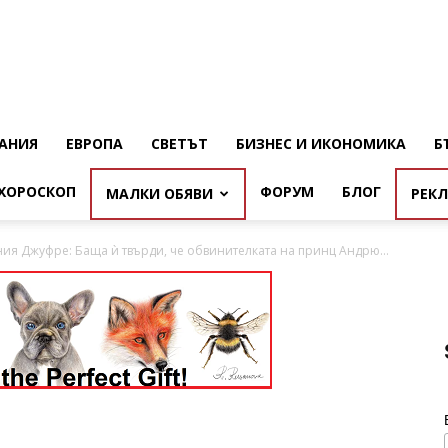
АНИЯ
ЕВРОПА
СВЕТЪТ
БИЗНЕС И ИКОНОМИКА
Б
ХОРОСКОП
ФОРУМ
БЛОГ
МАЛКИ ОБЯВИ
РЕК
ия Джуфре: Баща ѝ твърди, че обвинителката на принц Андрю...