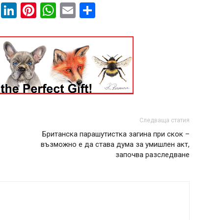
book
ssenger
Twitter
LinkedIn
Pinterest
WhatsApp
Email
Share
Следваща статия
Британска парашутистка загина при скок –
възможно е да става дума за умишлен акт,
започва разследване