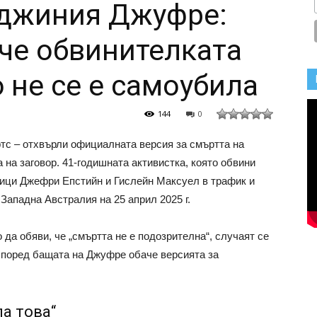
рджиния Джуфре:
 че обвинителката
 не се е самоубила
144
0
с – отхвърли официалната версия за смъртта на
а на заговор. 41-годишната активистка, която обвини
ици Джефри Епстийн и Гислейн Максуел в трафик и
 Западна Австралия на 25 април 2025 г.
да обяви, че „смъртта не е подозрителна“, случаят се
Според бащата на Джуфре обаче версията за
ла това“