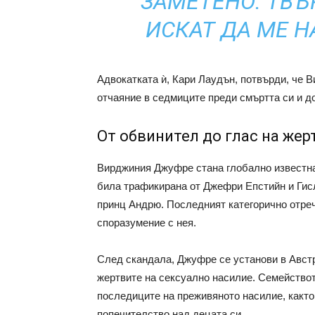
ЗАМЕТЕНО. ТВЪ
ИСКАТ ДА МЕ Н
Адвокатката ѝ, Кари Лаудън, потвърди, че 
отчаяние в седмиците преди смъртта си и до
От обвинител до глас на жер
Вирджиния Джуфре стана глобално известна 
била трафикирана от Джефри Епстийн и Гис
принц Андрю. Последният категорично отрече
споразумение с нея.
След скандала, Джуфре се установи в Австр
жертвите на сексуално насилие. Семейството
последиците на преживяното насилие, както
попечителство над децата си.