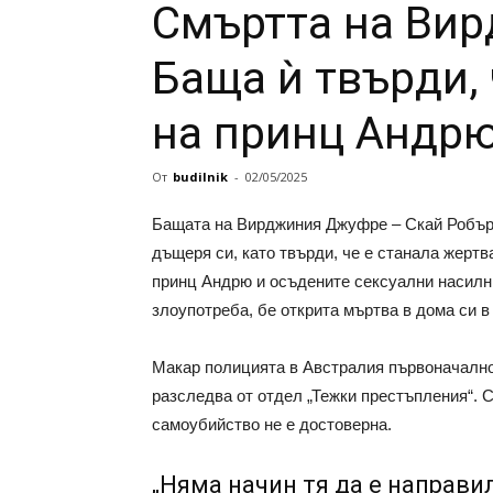
Смъртта на Ви
Баща ѝ твърди,
на принц Андрю
От
budilnik
-
02/05/2025
Бащата на Вирджиния Джуфре – Скай Робърт
дъщеря си, като твърди, че е станала жертв
принц Андрю и осъдените сексуални насилн
злоупотреба, бе открита мъртва в дома си в
Макар полицията в Австралия първоначално 
разследва от отдел „Тежки престъпления“. 
самоубийство не е достоверна.
„Няма начин тя да е направи