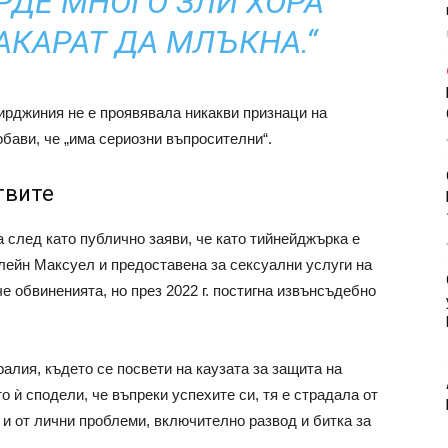
РДЕ МНОГО ЗЛИ ХОРА
АКАРАТ ДА МЛЪКНА.“
Вирджиния не е проявявала никакви признаци на
бави, че „има сериозни въпросителни“.
твите
след като публично заяви, че като тийнейджърка е
лейн Максуел и предоставена за сексуални услуги на
 обвиненията, но през 2022 г. постигна извънсъдебно
алия, където се посвети на каузата за защита на
 ѝ сподели, че въпреки успехите си, тя е страдала от
 и от лични проблеми, включително развод и битка за