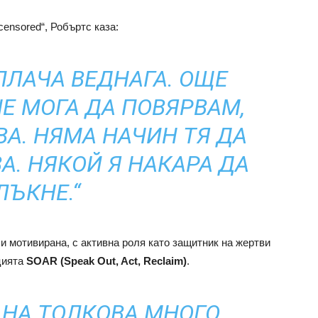
ensored“, Робъртс каза:
ПЛАЧА ВЕДНАГА. ОЩЕ
НЕ МОГА ДА ПОВЯРВАМ,
ВА. НЯМА НАЧИН ТЯ ДА
А. НЯКОЙ Я НАКАРА ДА
ЛЪКНЕ.“
и мотивирана, с активна роля като защитник на жертви
цията
SOAR (Speak Out, Act, Reclaim)
.
 НА ТОЛКОВА МНОГО