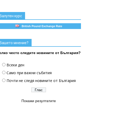
Валутен курс
British Pound Exchange Rate
Вашето мнение?
олко често следите новините от България?
Всеки ден
Само при важни събития
Почти не следя новините от България
Покажи резултатите