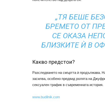
„ТЯ БЕШЕ БЕ
БРЕМЕТО ОТ ПР
СЕ ОКАЗА НЕП
БЛИЗКИТЕ Ѝ В О
Какво предстои?
Разследването на смъртта ѝ продължава. На
засилва, особено предвид ролята на Джуфре
сексуален трафик в съвременната история.
www.budilnik.com