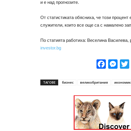
и е над прогнозите.
От статистиката обясниха, че този процент 
служители, които все още са с намалено за
По статията работиха: Веселина Василева,
investor.bg
Face
Me
ТАГОВЕ
бизнес
великобритания
икономик