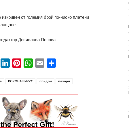
е изкривен от големия брой по-ниско платени
плащане.
 редактор Десислава Попова
book
ssenger
Twitter
LinkedIn
Pinterest
WhatsApp
Email
Share
а
КОРОНА ВИРУС
Лондон
пазари