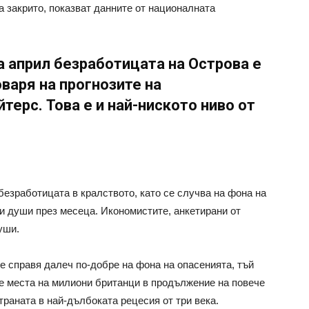
 закрито, показват данните от националната
а април безработицата на Острова е
оваря на прогнозите на
терс. Това е и най-ниското ниво от
безработицата в кралството, като се случва на фона на
ди души през месеца. Икономистите, анкетирани от
уши.
е справя далеч по-добре на фона на опасенията, тъй
е места на милиони британци в продължение на повече
траната в най-дълбоката рецесия от три века.