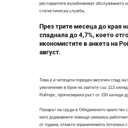
ресторантите възобновяват обслужването на
статистическа служба.
През трите месеца до края н
спаднала до 4,7%, което отг
икономистите в анкета на Рой
август.
Това е и четвърти пореден месечен спад на 
увеличение в броя на заетите със 113 хиля
Ройтерс, прогнозираха ръст от 150 хиляди д
Пазарът на труда в Обединеното кралство с
като държавните помощи запазиха работнит
от година, откакто ограниченията потопиха с