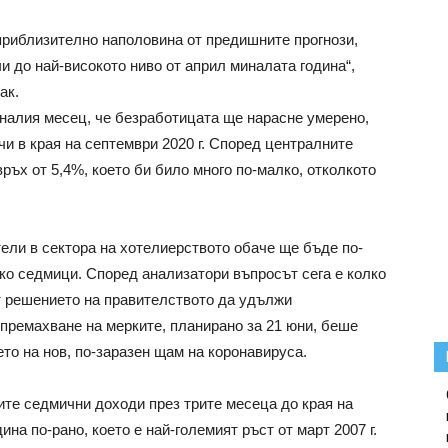
приблизително наполовина от предишните прогнози,
и до най-високото ниво от април миналата година“,
ак.
налия месец, че безработицата ще нарасне умерено,
и в края на септември 2020 г. Според централните
ръх от 5,4%, което би било много по-малко, отколкото
ели в сектора на хотелиерството обаче ще бъде по-
ко седмици. Според анализатори въпросът сега е колко
т решението на правителството да удължи
премахване на мерките, планирано за 21 юни, беше
то на нов, по-заразен щам на коронавируса.
ите седмични доходи през трите месеца до края на
ина по-рано, което е най-големият ръст от март 2007 г.