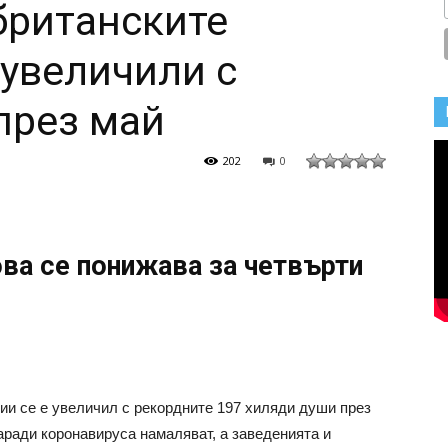
британските
 увеличили с
през май
202
0
ва се понижава за четвърти
ии се е увеличил с рекордните 197 хиляди души през
аради коронавируса намаляват, а заведенията и