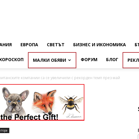
АНИЯ
ЕВРОПА
СВЕТЪТ
БИЗНЕС И ИКОНОМИКА
Б
ХОРОСКОП
ФОРУМ
БЛОГ
МАЛКИ ОБЯВИ
РЕК
ританските компании са се увеличили с рекорден темп през май
ктора