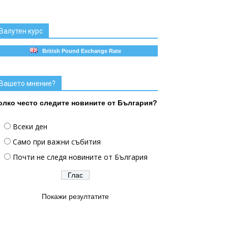
Валутен курс
British Pound Exchange Rate
Вашето мнение?
олко често следите новините от България?
Всеки ден
Само при важни събития
Почти не следя новините от България
Покажи резултатите