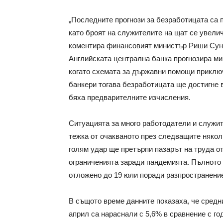
„Последните прогнози за безработицата са 
като броят на служителите на щат се увелич
коментира финансовият министър Риши Сун
Английската централна банка прогнозира ми
когато схемата за държавни помощи приключ
банкери тогава безработицата ще достигне в
бяха предварителните изчисления.
Ситуацията за много работодатели и служит
тежка от очакваното през следващите някол
голям удар ще претърпи пазарът на труда о
ограниченията заради пандемията. Пълното 
отложено до 19 юли поради разпространение
В същото време данните показаха, че средн
април са нараснали с 5,6% в сравнение с год