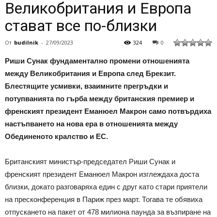
Великобритания и Европа
стават все по-близки
От
budilnik
-
27/09/2023
324
0
Риши Сунак фундаментално промени отношенията
между Великобритания и Европа след Брекзит.
Блестящите усмивки, взаимните прегръдки и
потупванията по гърба между британския премиер и
френският президент Еманюел Макрон само потвърдиха
настъпването на нова ера в отношенията между
Обединеното кралство и ЕС.
Британският министър-председател Риши Сунак и
френският президент Еманюел Макрон изглеждаха доста
близки, докато разговаряха един с друг като стари приятели
на пресконференция в Париж през март. Тогава те обявиха
отпускането на пакет от 478 милиона паунда за възпиране на