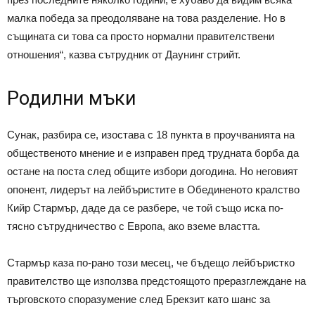
малка победа за преодоляване на това разделение. Но в
същината си това са просто нормални правителствени
отношения“, казва сътрудник от Даунинг стрийт.
Родилни мъки
Сунак, разбира се, изостава с 18 пункта в проучванията на
общественото мнение и е изправен пред трудната борба да
остане на поста след общите избори догодина. Но неговият
опонент, лидерът на лейбъристите в Обединеното кралство
Кийр Стармър, даде да се разбере, че той също иска по-
тясно сътрудничество с Европа, ако вземе властта.
Стармър каза по-рано този месец, че бъдещо лейбъристко
правителство ще използва предстоящото преразглеждане на
търговското споразумение след Брекзит като шанс за