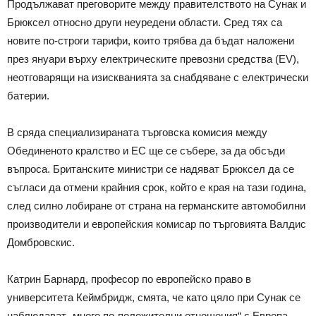
Продължават преговорите между правителството на Сунак и
Брюксел относно други неуредени области. Сред тях са
новите по-строги тарифи, които трябва да бъдат наложени
през януари върху електрическите превозни средства (EV),
неотговарящи на изискванията за снабдяване с електрически
батерии.
В сряда специализираната търговска комисия между
Обединеното кралство и ЕС ще се събере, за да обсъди
въпроса. Британските министри се надяват Брюксел да се
съгласи да отмени крайния срок, който е края на тази година,
след силно лобиране от страна на германските автомобилни
производители и европейския комисар по търговията Валдис
Домбровскис.
Катрин Барнард, професор по европейско право в
университета Кеймбридж, смята, че като цяло при Сунак се
наблюдават „много по-положителни отношения“ с Европа.