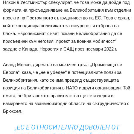
Някои в Уестминстър спекулират, че това може да дойде под
формата на присъединяване на Великобритания към отделни
проекти на Постоянното сътрудничество на ЕС. Това е орган,
който координира политиката за сигурност и отбрана на
блока. Европейският съвет покани Великобритания да се
присъедини към неговия „проект за военна мобилност“
заедно с Канада, Норвегия и САЩ през ноември 2022 г.
Ананд Менон, директор на мозъчен тръст „Променяща се
Европа“, каза, че „не е убеден“ в потенциалните ползи за
Великобритания, като се има предвид съществуващата
позиция на Великобритания в НАТО и други организации. Той
смята, че британското правителство ще се изчерпи в
намирането на взаимноизгодни области на сътрудничество с
Брюксел.
„ЕС Е ОТНОСИТЕЛНО ДОВОЛЕН ОТ