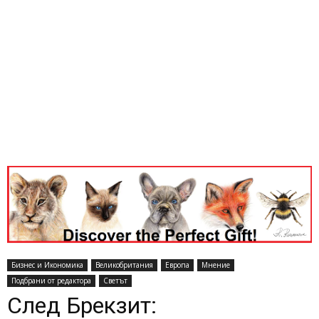
Бизнес и Икономика
Великобритания
Европа
Мнение
Подбрани от редактора
Светът
След Брекзит: