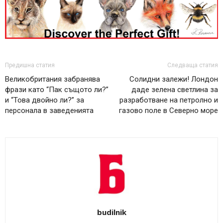
Предишна статия
Следваща статия
Великобритания забранява
Солидни залежи! Лондон
фрази като “Пак същото ли?”
даде зелена светлина за
и “Това двойно ли?” за
разработване на петролно и
персонала в заведенията
газово поле в Северно море
budilnik