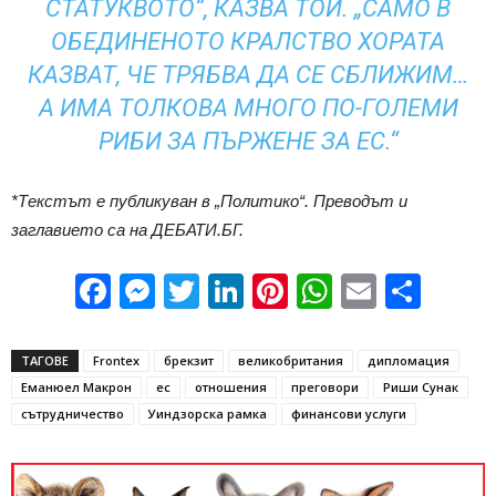
СТАТУКВОТО“, КАЗВА ТОЙ. „САМО В
ОБЕДИНЕНОТО КРАЛСТВО ХОРАТА
КАЗВАТ, ЧЕ ТРЯБВА ДА СЕ СБЛИЖИМ…
А ИМА ТОЛКОВА МНОГО ПО-ГОЛЕМИ
РИБИ ЗА ПЪРЖЕНЕ ЗА ЕС.“
*Текстът е публикуван в „Политико“. Преводът и
заглавието са на ДЕБАТИ.БГ.
Facebook
Messenger
Twitter
LinkedIn
Pinterest
WhatsApp
Email
Sha
ТАГОВЕ
Frontex
брекзит
великобритания
дипломация
Еманюел Макрон
ес
отношения
преговори
Риши Сунак
сътрудничество
Уиндзорска рамка
финансови услуги