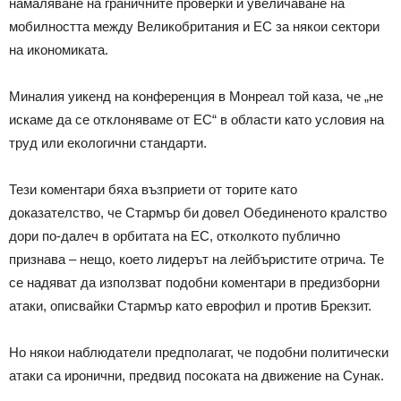
намаляване на граничните проверки и увеличаване на
мобилността между Великобритания и ЕС за някои сектори
на икономиката.
Миналия уикенд на конференция в Монреал той каза, че „не
искаме да се отклоняваме от ЕС“ в области като условия на
труд или екологични стандарти.
Тези коментари бяха възприети от торите като
доказателство, че Стармър би довел Обединеното кралство
дори по-далеч в орбитата на ЕС, отколкото публично
признава – нещо, което лидерът на лейбъристите отрича. Те
се надяват да използват подобни коментари в предизборни
атаки, описвайки Стармър като еврофил и против Брекзит.
Но някои наблюдатели предполагат, че подобни политически
атаки са иронични, предвид посоката на движение на Сунак.