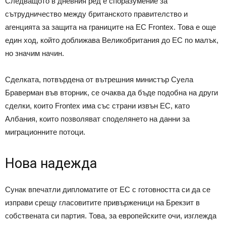
Следващото в дневния ред е споразумение за
сътрудничество между британското правителство и
агенцията за защита на границите на ЕС Frontex. Това е още
един ход, който доближава Великобритания до ЕС по малък,
но значим начин.
Сделката, потвърдена от вътрешния министър Суела
Браверман във вторник, се очаква да бъде подобна на други
сделки, които Frontex има със страни извън ЕС, като
Албания, които позволяват споделянето на данни за
миграционните потоци.
Нова надежда
Сунак впечатли дипломатите от ЕС с готовността си да се
изправи срещу гласовитите привърженици на Брекзит в
собствената си партия. Това, за европейските очи, изглежда