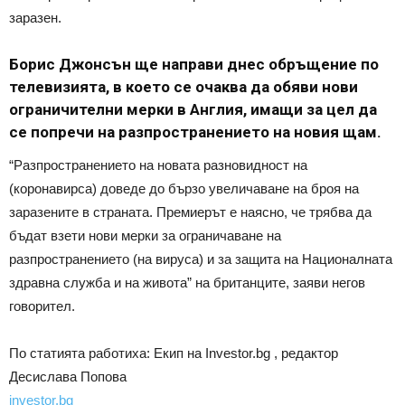
заразен.
Борис Джонсън ще направи днес обръщение по
телевизията, в което се очаква да обяви нови
ограничителни мерки в Англия, имащи за цел да
се попречи на разпространението на новия щам.
“Разпространението на новата разновидност на
(коронавирса) доведе до бързо увеличаване на броя на
заразените в страната. Премиерът е наясно, че трябва да
бъдат взети нови мерки за ограничаване на
разпространението (на вируса) и за защита на Националната
здравна служба и на живота” на британците, заяви негов
говорител.
По статията работиха: Екип на Investor.bg , редактор
Десислава Попова
investor.bg