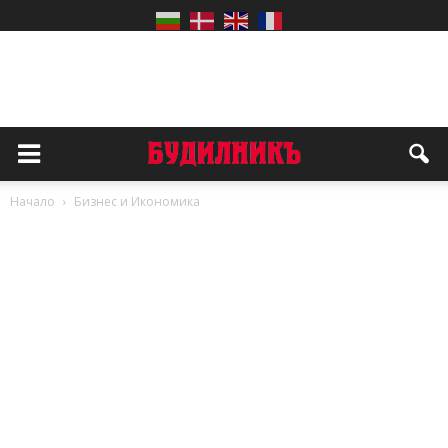
Начало
Бизнес и Икономика