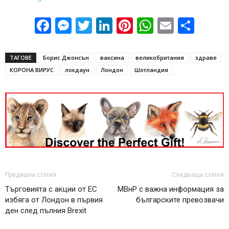
Facebook
Messenger
Twitter
LinkedIn
Pinterest
WhatsApp
Email
Sha
ТАГОВЕ
Борис Джонсън
ваксина
великобритания
здраве
КОРОНА ВИРУС
локдаун
Лондон
Шотландия
Предишна статия
Следваща статия
Търговията с акции от ЕС
МВнР с важна информация за
избяга от Лондон в първия
българските превозвачи
ден след пълния Brexit