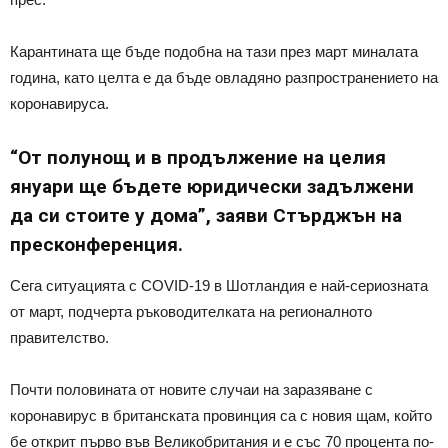
Карантината ще бъде подобна на тази през март миналата
година, като целта е да бъде овладяно разпространението на
коронавируса.
“От полунощ и в продължение на целия
януари ще бъдете юридически задължени
да си стоите у дома”, заяви Стърджън на
пресконференция.
Сега ситуацията с COVID-19 в Шотландия е най-сериозната
от март, подчерта ръководителката на регионалното
правителство.
Почти половината от новите случаи на заразяване с
коронавирус в британската провинция са с новия щам, който
бе открит първо във Великобритания и е със 70 процента по-