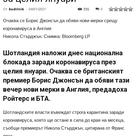
От
budilnik
-
04/01/2021
355
0
Очаква се Борис Джонсън да обяви нови мерки срещу
коронавируса в Англия
Никола Стърджън. Снимка: Bloomberg LP
Шотландия наложи днес национална
блокада заради коронавируса през
целия януари. Очаква се британският
премиер Борис Джонсън да обяви тази
вечер нови мерки в Англия, предадоха
Ройтерс и БТА.
Шотландските власти въвеждат строга карантина заради
коронавируса, която ще остане в сила до края на месеца,
съобщи премиерът Никола Стърджън, цитирана от Франс
прес.