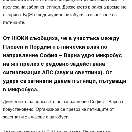
прелеза на забранен сигнал. Движението в района временно
е спряно. БДЖ е подсигурило автобуси за извозване на
пътниците.
От НКЖИ съобщиха, че в участъка между
Плевен и Пордим пътнически влак по
направление София – Варна удря микробус
на жп прелез с редовно задействана
сигнализация АПС (звук и светлина). От
удара са загинали двама пътници, пътуващи
в микробуса.
Движението на влаковете по направление София – Варна е
преустановено. Организира се превоз на пътниците от
засегнатите влакове с автобуси.