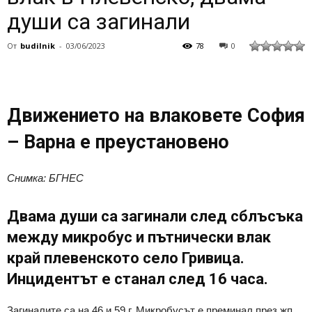
души са загинали
От
budilnik
-
03/06/2023
78
0
Движението на влаковете София
– Варна е преустановено
Снимка: БГНЕС
Двама души са загинали след сблъсъка
между микробус и пътнически влак
край плевенското село Гривица.
Инцидентът е станал след 16 часа.
Загиналите са на 46 и 59 г. Микробусът е преминал през жп