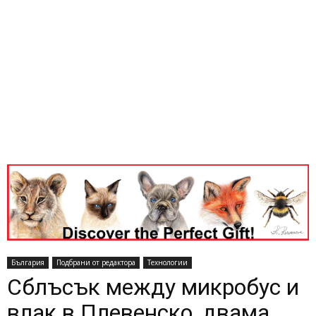
България
Подбрани от редактора
Технологии
Сблъсък между микробус и
влак в Плевенско, двама