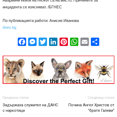
Аварийни екипи на НКЖИ са на място. Причините за
инцидента се изясняват. /БГНЕС
По публикацията работи: Анисия Иванова
dnes.bg
Facebook
Messenger
Twitter
LinkedIn
Pinterest
WhatsApp
Email
Sha
Предишна статия
Следваща статия
Задържаха служител на ДАНС
Почина Ангел Христов от
с наркотици
“братя Галеви”