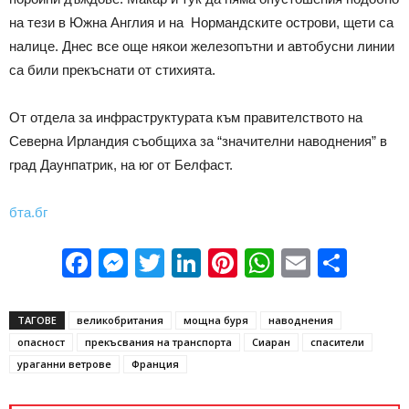
на тези в Южна Англия и на Нормандските острови, щети са
налице. Днес все още някои железопътни и автобусни линии
са били прекъснати от стихията.
От отдела за инфраструктурата към правителството на
Северна Ирландия съобщиха за “значителни наводнения” в
град Даунпатрик, на юг от Белфаст.
бта.бг
Facebook
Messenger
Twitter
LinkedIn
Pinterest
WhatsApp
Email
Sha
ТАГОВЕ
великобритания
мощна буря
наводнения
опасност
прекъсвания на транспорта
Сиаран
спасители
ураганни ветрове
Франция