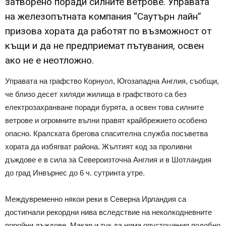
затворено поради силните ветрове. Управата
на железопътната компания “Саутърн лайн”
призова хората да работят по възможност от
къщи и да не предприемат пътувания, освен
ако не е неотложно.
Управата на графство Корнуол, Югозападна Англия, съобщи,
че близо десет хиляди жилища в графството са без
електрозахранване поради бурята, а освен това силните
ветрове и огромните вълни правят крайбрежието особено
опасно. Кралската брегова спасителна служба посъветва
хората да избягват района. Жълтият код за проливни
дъждове е в сила за Североизточна Англия и в Шотландия
до град Инвърнес до 6 ч. сутринта утре.
Междувременно някои реки в Северна Ирландия са
достигнали рекордни нива вследствие на неколкодневните
поройни дъждове. Макар и тук да няма опустошения подобно