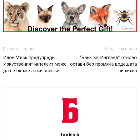
Предишна статия
Следваща статия
Илон Мъск предупреди:
“Банк ъв Ингланд” отново
Изкуственият интелект може
остави без промяна водещата
да се окаже античовешки
си лихва
budilnik