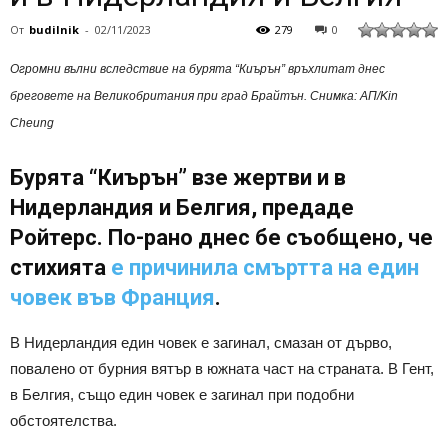
От
budilnik
-
02/11/2023
279
0
Огромни вълни вследствие на бурята “Киърън” връхлитат днес
бреговете на
Великобритания
при град Брайтън. Снимка: АП/Kin
Cheung
Бурята “Киърън” взе жертви и в
Нидерландия и Белгия, предаде
Ройтерс. По-рано днес бе съобщено, че
стихията
е причинила смъртта на един
човек във Франция
.
В Нидерландия един човек е загинал, смазан от дърво,
повалено от бурния вятър в южната част на страната. В Гент,
в Белгия, също един човек е загинал при подобни
обстоятелства.