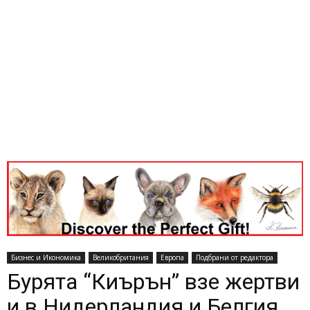
Бизнес и Икономика
Великобритания
Европа
Подбрани от редактора
Бурята “Киърън” взе жертви
и в Нидерландия и Белгия