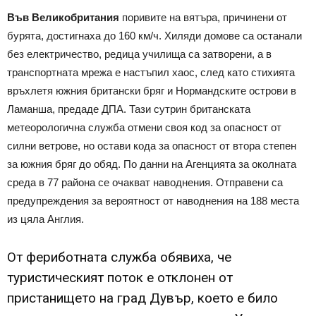
Във
Великобритания
поривите на вятъра, причинени от
бурята, достигнаха до 160 км/ч. Хиляди домове са останали
без електричество, редица училища са затворени, а в
транспортната мрежа е настъпил хаос, след като стихията
връхлетя южния британски бряг и Нормандските острови в
Ламанша, предаде ДПА. Тази сутрин британската
метеорологична служба отмени своя код за опасност от
силни ветрове, но остави кода за опасност от втора степен
за южния бряг до обяд. По данни на Агенцията за околната
среда в 77 района се очакват наводнения. Отправени са
предупреждения за вероятност от наводнения на 188 места
из цяла Англия.
От фериботната служба обявиха, че
туристическият поток е отклонен от
пристанището на град Дувър, което е било