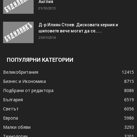
Англия
01/10/2013
Д-р Илиян Стоев: Дисковата херния и
шиповете вече могат да се…...
25/07/2014
ПОПУЛЯРНИ КАТЕГОРИИ
Великобритания
12415
Бизнес и Икономика
8715
Подбрани от редактора
8086
България
6519
Светът
6056
Европа
5986
Малки обяви
3293
Технологии
3201