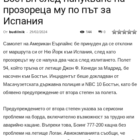
прозореца му по път за
Испания
От
budilnik
-
29/02/2024
144
0
Самолет на Американ Еърлайнс бе принуден да се отклони
от маршрута си от Ню Йорк към Испания, след като
прозорецът му се напука два часа след излитането. Полет
94, който тръгна от летище Джон Ф. Кенеди за Мадрид, бе
насочен към Бостън. Инцидентът беше докладван от
Масачузетската държавна полиция и NBC 10 Бостън, като бе
обявено предупреждение от втора степен за полета.
Предупреждението от втора степен указва за сериозни
проблеми на борда, включително възможност за трудно или
аварийно кацане. Въпреки това, Боинг 777-200 кацна без
проблеми на летище Логан. Авиокомпанията съобщи, че