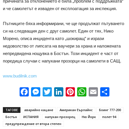
причината за отклонението е била „проблем с поддръжката“
и че самолетът е изваден от експлоатация за инспекция.
Пътниците бяха информирани, че ще продължат пътуването
си на следващия ден с друг самолет. Един от тях, Нико
Морено, описа инцидента като „шокиращ“ и изрази
недоволство от липсата на ваучери за храна и наложената
непредвидена нощувка в Бостън. Този инцидент е част от
поредица случаи с напукани прозорци на самолети в САЩ.
www.budilnik.com
Facebook
Messenger
Twitter
LinkedIn
Pinterest
WhatsApp
Email
Sha
ТАГОВЕ
аварийно кацане
Американ Еърлайнс
Боинг 777-200
Бостън
ИСПАНИЯ
напукан прозорец
Ню Йорк
полет 94
предупреждение от втора степен