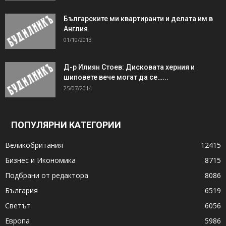
Българските ми квартиранти и делата им в
Англия
01/10/2013
Д-р Илиян Стоев: Дисковата херния и
шиповете вече могат да се…...
25/07/2014
ПОПУЛЯРНИ КАТЕГОРИИ
Великобритания
12415
Бизнес и Икономика
8715
Подбрани от редактора
8086
България
6519
Светът
6056
Европа
5986