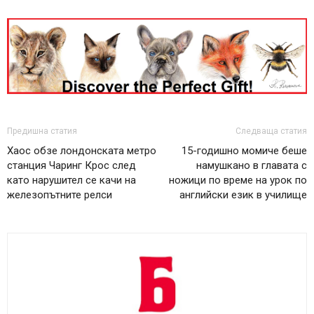
Предишна статия
Следваща статия
Хаос обзе лондонската метро
15-годишно момиче беше
станция Чаринг Крос след
намушкано в главата с
като нарушител се качи на
ножици по време на урок по
железопътните релси
английски език в училище