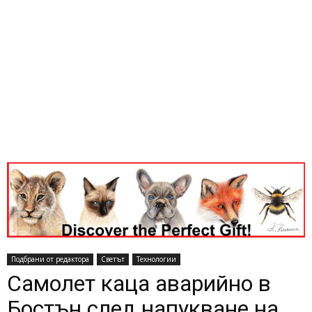
Подбрани от редактора
Светът
Технологии
Самолет каца аварийно в
Бостън след напукване на