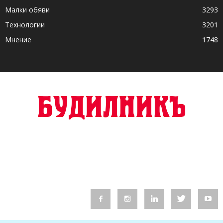
Малки обяви
3293
Технологии
3201
Мнение
1748