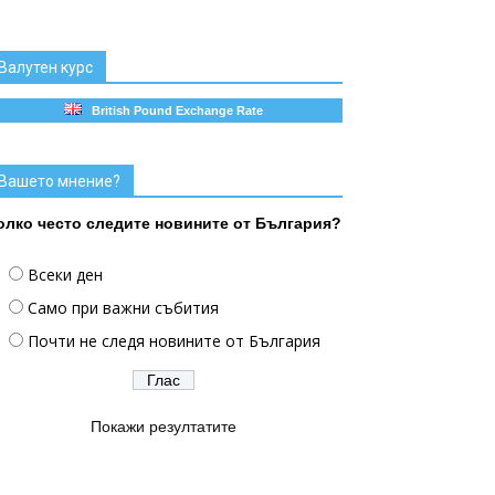
Валутен курс
British Pound Exchange Rate
Вашето мнение?
олко често следите новините от България?
Всеки ден
Само при важни събития
Почти не следя новините от България
Покажи резултатите