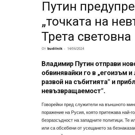
Путин предупре
„точката на не
Трета световна
От
budilnik
-
14/06/2024
Владимир Путин отправи но
обвинявайки го в „егоизъм и
развой на събитията“ и приб
невъзвращаемост“.
Говорейки пред служители на външното мини
поражение на Русия, която притежава най-г
безразсъдност на западните политици. Те ил
или са обсебени от усещането за безнаказа