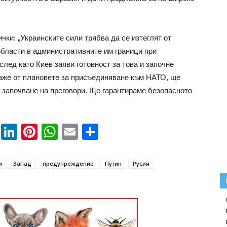
чки: „Украинските сили трябва да се изтеглят от
области в административните им граници при
лед като Киев заяви готовност за това и започне
каже от плановете за присъединяване към НАТО, ще
и започване на преговори. Ще гарантираме безопасното
book
ssenger
Twitter
LinkedIn
Pinterest
WhatsApp
Email
Share
и
Запад
предупреждение
Путин
Русия