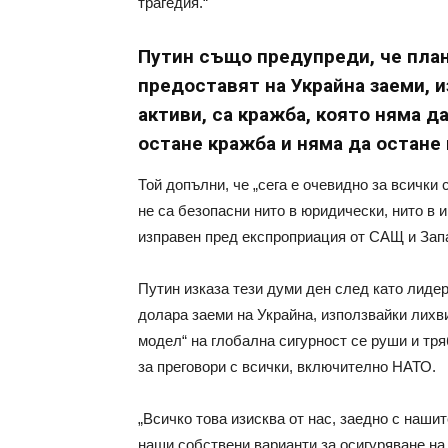
трагедия.“
Путин също предупреди, че план
предоставят на Украйна заеми, и
активи, са кражба, която няма д
остане кражба и няма да остане н
Той допълни, че „сега е очевидно за всички 
не са безопасни нито в юридически, нито в
изправен пред експроприация от САЩ и Зап
Путин изказа тези думи ден след като лиде
долара заеми на Украйна, използвайки лихви
модел“ на глобална сигурност се руши и тря
за преговори с всички, включително НАТО.
„Всичко това изисква от нас, заедно с наши
наши собствени варианти за осигуряване на