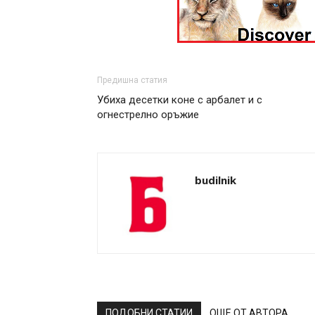
Предишна статия
Убиха десетки коне с арбалет и с
огнестрелно оръжие
budilnik
ПОДОБНИ СТАТИИ
ОЩЕ ОТ АВТОРА