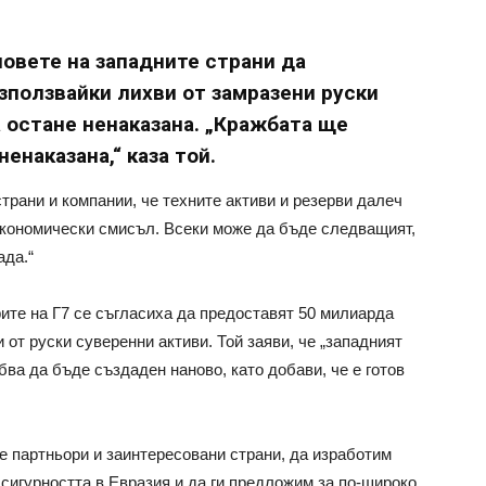
овете на западните страни да
зползвайки лихви от замразени руски
а остане ненаказана. „Кражбата ще
енаказана,“ каза той.
страни и компании, че техните активи и резерви далеч
 икономически смисъл. Всеки може да бъде следващият,
ада.“
рите на Г7 се съгласиха да предоставят 50 милиарда
 от руски суверенни активи. Той заяви, че „западният
бва да бъде създаден наново, като добави, че е готов
те партньори и заинтересовани страни, да изработим
 сигурността в Евразия и да ги предложим за по-широко