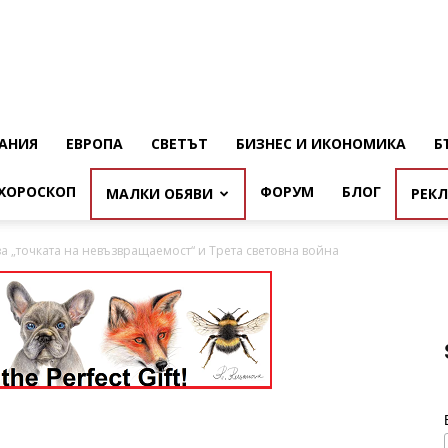
АНИЯ
ЕВРОПА
СВЕТЪТ
БИЗНЕС И ИКОНОМИКА
Б
ХОРОСКОП
ФОРУМ
БЛОГ
МАЛКИ ОБЯВИ
РЕК
а „точката на невъзвращаемост“ и Трета световна война