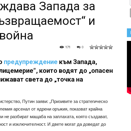
ждава Запада за
възвращаемост“ и
 война
171
0
во
предупреждение
към Запада,
 лицемерие“, които водят до „опасен
лижават света до „точка на
стерство, Путин заяви: „Призивите за стратегическо
олемия арсенал от ядрени оръжия, показват крайна
и не разбират мащаба на заплахата, която създават,
ност и изключителност. И двете могат да доведат до