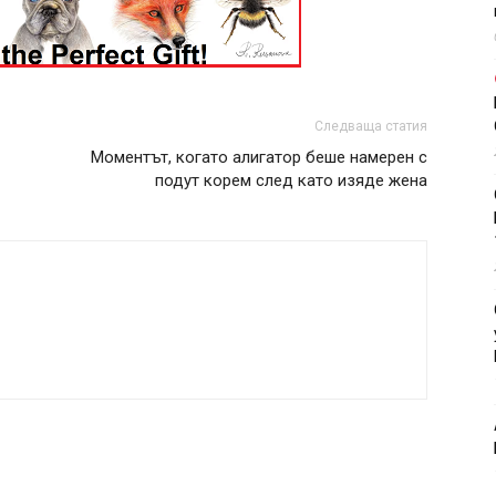
Следваща статия
Моментът, когато алигатор беше намерен с
подут корем след като изяде жена