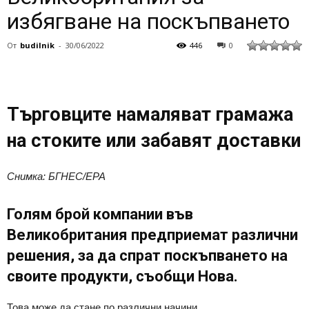
избягване на поскъпването
От
budilnik
-
30/06/2022
446
0
Търговците намаляват грамажа
на стоките или забавят доставки
Снимка: БГНЕС/EPA
Голям брой компании във
Великобритания предприемат различни
решения, за да спрат поскъпването на
своите продукти, съобщи Нова.
Това може да стане по различни начини.