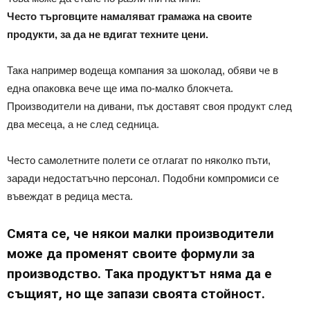
Често търговците намаляват грамажа на своите
продукти, за да не вдигат техните цени.
Така например водеща компания за шоколад, обяви че в
една опаковка вече ще има по-малко блокчета.
Производители на дивани, пък доставят своя продукт след
два месеца, а не след седница.
Често самолетните полети се отлагат по няколко пъти,
заради недостатъчно персонал. Подобни компромиси се
въвеждат в редица места.
Смята се, че някои малки производители
може да променят своите формули за
производство. Така продуктът няма да е
същият, но ще запази своята стойност.