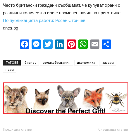
Често британски граждани съобщават, че купуват храни с
различни количества или с променен начин на приготвяне.
По публикацията работи: Росен Стойчев
dnes.bg
Facebook
Messenger
Twitter
LinkedIn
Pinterest
WhatsApp
Email
Sha
ТАГОВЕ
бизнес
великобритания
икономика
пазари
пари
Предишна статия
Следваща статия