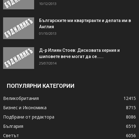
10/12/2013
Българските ми квартиранти и делата им в
Англия
01/10/2013
Д-р Илиян Стоев: Дисковата херния и
шиповете вече могат да се…...
25/07/2014
ПОПУЛЯРНИ КАТЕГОРИИ
Великобритания
12415
Бизнес и Икономика
8715
Подбрани от редактора
8086
България
6519
Светът
6056