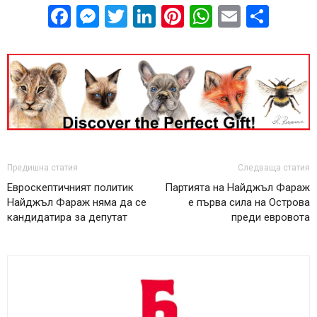
Facebook
Messenger
Twitter
LinkedIn
Pinterest
WhatsApp
Email
Sha
Предишна статия
Следваща статия
Евроскептичният политик
Партията на Найджъл Фараж
Найджъл Фараж няма да се
е първа сила на Острова
кандидатира за депутат
преди евровота