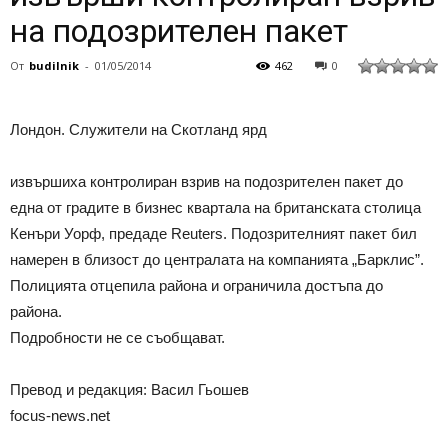
на подозрителен пакет
От
budilnik
-
01/05/2014
462
0
Лондон. Служители на Скотланд ярд
извършиха контролиран взрив на подозрителен пакет до
една от градите в бизнес квартала на британската столица
Кенъри Уорф, предаде Reuters. Подозрителният пакет бил
намерен в близост до централата на компанията „Барклис”.
Полицията отцепила района и ограничила достъпа до
района.
Подробности не се съобщават.
Превод и редакция: Васил Гьошев
focus-news.net