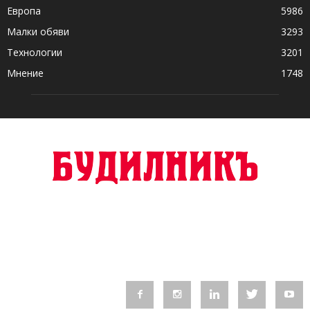
Европа
5986
Малки обяви
3293
Технологии
3201
Мнение
1748