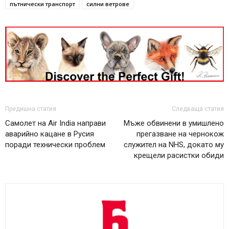
пътнически транспорт
силни ветрове
Предишна статия
Следваща статия
Самолет на Air India направи
Мъже обвинени в умишлено
аварийно кацане в Русия
прегазване на чернокож
поради технически проблем
служител на NHS, докато му
крещели расистки обиди