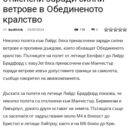
ветрове в Обединеното
кралство
От
budilnik
-
05/09/2024
118
0
Няколко полета към Лийдс бяха пренасочени заради силни
ветрове и проливни дъждове, които обхващат Обединеното
кралство. Пътниците на полет от летище Белфаст до Лийдс
Брадфорд с easyJet бяха пренасочени към Манчестър
поради ветрове извън допустимите граници за самолета,
съобщи говорител на авиокомпанията.
Дъската за полети на летище Лийдс Брадфорд показва, че
няколко полета са отклонени към Манчестър, Бирмингам и
Ливърпул, докато други остават на земята. Пътищата също
са засегнати от задръствания около M4 в близост до
Бристол и летище Хийтроу, както и на M6 близо до Крю.