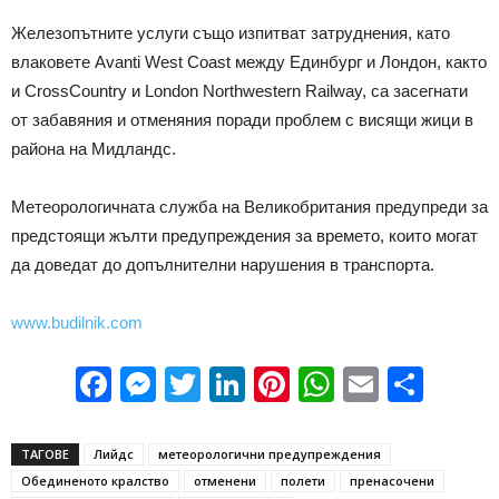
Железопътните услуги също изпитват затруднения, като
влаковете Avanti West Coast между Единбург и Лондон, както
и CrossCountry и London Northwestern Railway, са засегнати
от забавяния и отменяния поради проблем с висящи жици в
района на Мидландс.
Метеорологичната служба на Великобритания предупреди за
предстоящи жълти предупреждения за времето, които могат
да доведат до допълнителни нарушения в транспорта.
www.budilnik.com
Facebook
Messenger
Twitter
LinkedIn
Pinterest
WhatsApp
Email
Sha
ТАГОВЕ
Лийдс
метеорологични предупреждения
Обединеното кралство
отменени
полети
пренасочени