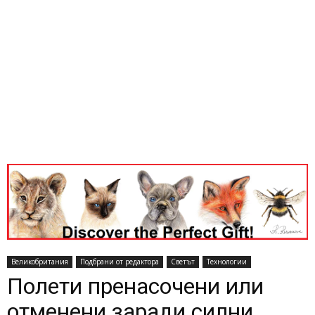
Великобритания
Подбрани от редактора
Светът
Технологии
Полети пренасочени или
отменени заради силни