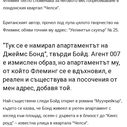
Флеминг бегло споменава за неговото местопребиваване в
лондонския квартал “Челси”.
Британският автор, прочел под лупа цялото творчество на
Флеминг, обяви точния му адрес: “Уелингтън скуеър” № 25.
“Тук се е намирал апартаментът на
Джеймс Бонд”, твърди Бойд. Агент 007
е измислен образ, но апартаментът му,
от който Флеминг се е вдъхновил, е
реален и съществува на посочения от
мен адрес, добавя той.
Най-съществени следи Бойд открил в романа “Муунрейкър”,
където се казва, че Бонд живеел в уютен апартамент с
изглед към площад, осеян с дървета и в близост до “Кингс
роуд” – известна улица в квартала “Челси”.