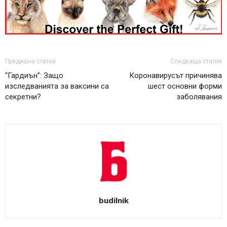
Предишна статия
Следваща статия
“Гардиън”: Защо
Коронавирусът причинява
изследванията за ваксини са
шест основни форми
секретни?
заболявания
budilnik