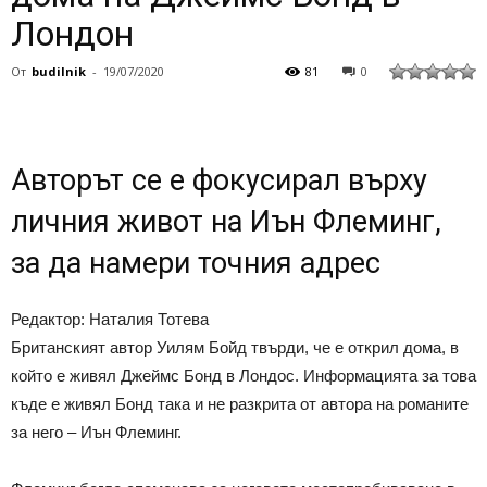
Лондон
От
budilnik
-
19/07/2020
81
0
Авторът се е фокусирал върху
личния живот на Иън Флеминг,
за да намери точния адрес
Редактор: Наталия Тотева
Британският автор Уилям Бойд твърди, че е открил дома, в
който е живял Джеймс Бонд в Лондос. Информацията за това
къде е живял Бонд така и не разкрита от автора на романите
за него – Иън Флеминг.