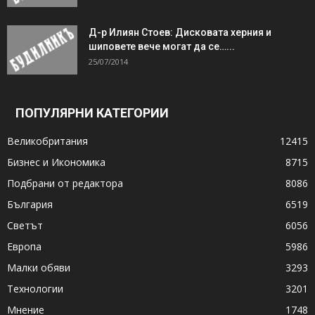
Д-р Илиян Стоев: Дисковата херния и
шиповете вече могат да се…...
25/07/2014
ПОПУЛЯРНИ КАТЕГОРИИ
Великобритания
12415
Бизнес и Икономика
8715
Подбрани от редактора
8086
България
6519
Светът
6056
Европа
5986
Малки обяви
3293
Технологии
3201
Мнение
1748