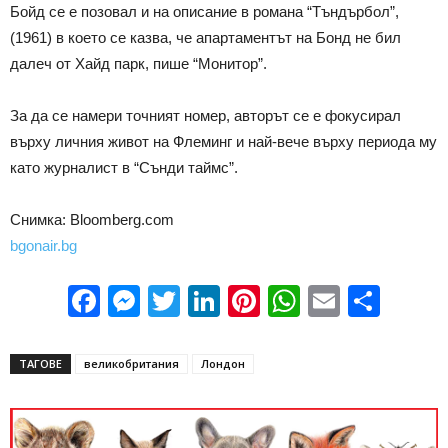
Бойд се е позовал и на описание в романа “Тъндърбол”,
(1961) в което се казва, че апартаментът на Бонд не бил
далеч от Хайд парк, пише “Монитор”.
За да се намери точният номер, авторът се е фокусирал
върху личния живот на Флеминг и най-вече върху периода му
като журналист в “Сънди таймс”.
Снимка: Bloomberg.com
bgonair.bg
Facebook
Messenger
Twitter
LinkedIn
Pinterest
WhatsApp
Email
Sha
ТАГОВЕ
великобритания
Лондон