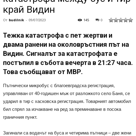
край Видин
От
budilnik
-
09/07/2023
145
0
Тежка катастрофа с пет жертви и
двама ранени на околовръстния път на
Видин. Сигналът за катастрофата е
постъпил в събота вечерта в 21:27 часа.
Това съобщават от МВР.
Пътнически микробус с благоевградска регистрация,
управляван от 40-годишен мъж от разложкото село Баня, се
ударил в тир с хасковска регистрация. Товарният автомобил
бил спрял за изчакване на ред за преминаване в посока
граничния пункт.
Загинали са водачът на буса и четирима пътници – две жени