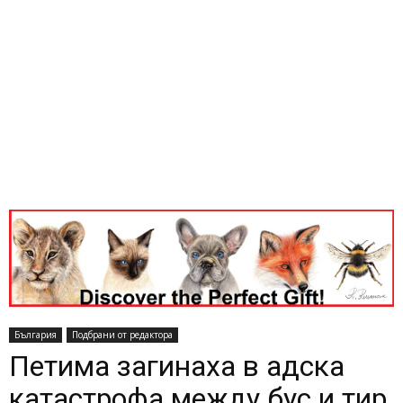
България
Подбрани от редактора
Петима загинаха в адска
катастрофа между бус и тир