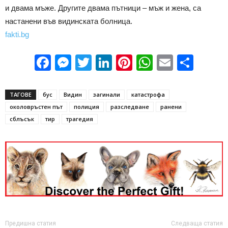
и двама мъже. Другите двама пътници – мъж и жена, са
настанени във видинската болница.
fakti.bg
Facebook
Messenger
Twitter
LinkedIn
Pinterest
WhatsApp
Email
Sha
ТАГОВЕ
бус
Видин
загинали
катастрофа
околовръстен път
полиция
разследване
ранени
сблъсък
тир
трагедия
Предишна статия
Следваща статия