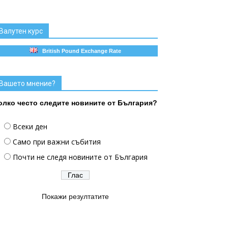
Валутен курс
British Pound Exchange Rate
Вашето мнение?
олко често следите новините от България?
Всеки ден
Само при важни събития
Почти не следя новините от България
Покажи резултатите