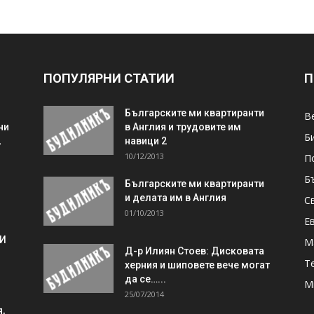
ПОПУЛЯРНИ СТАТИИ
П
Българските ми квартиранти
В
ни
в Англия и трудовите им
Б
,
навици 2
10/12/2013
П
Б
Българските ми квартиранти
и делата им в Англия
С
01/10/2013
Е
 И
М
Д-р Илиян Стоев: Дисковата
Т
херния и шиповете вече могат
да се…...
М
25/07/2014
,