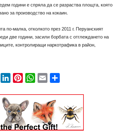
 седем години е спряла да се разраства площта, която
ано за производство на кокаин.
та по-малка, отколкото през 2011 г. Перуанският
еди две години, засили борбата с отглеждането на
ниците, контролиращи наркотрафика в район,
book
ssenger
Twitter
LinkedIn
Pinterest
WhatsApp
Email
Share