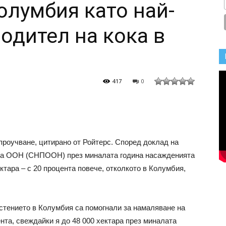
олумбия като най-
одител на кока в
417
0
проучване, цитирано от Ройтерс. Според доклад на
 на ООН (СНПООН) през миналата година насажденията
ектара – с 20 процента повече, отколкото в Колумбия,
стението в Колумбия са помогнали за намаляване на
ента, свеждайки я до 48 000 хектара през миналата