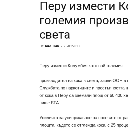
Перу измести К
големия произв
света
От
budilnik
-
25/09/2013
Перу измести Колумбия като най-големия
производител на кока в света, заяви ООН в 
Службата по наркотиците и престъпността
от кока в Перу са заемали площ от 60 400 х
пише БТА.
Усилията за унищожаване на посевите от ра
площта, където се отглежда кока, с 25 проц