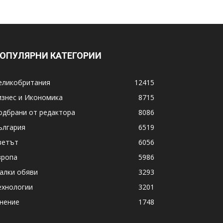
ОПУЛЯРНИ КАТЕГОРИИ
еликобритания
12415
изнес и Икономика
8715
одбрани от редактора
8086
ългария
6519
ветът
6056
вропа
5986
алки обяви
3293
ехнологии
3201
нение
1748