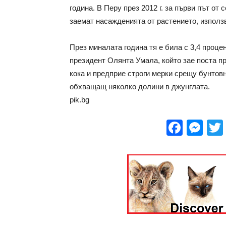
година. В Перу през 2012 г. за първи път от
заемат насажденията от растението, използв
През миналата година тя е била с 3,4 процен
президент Олянта Умала, който зае поста пр
кока и предприе строги мерки срещу бунтов
обхващащ няколко долини в джунглата.
pik.bg
Face
Me